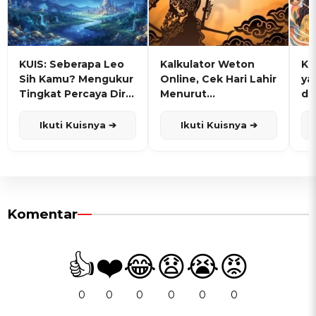
KUIS: Seberapa Leo
Kalkulator Weton
KU
Sih Kamu? Mengukur
Online, Cek Hari Lahir
ya
Tingkat Percaya Diri
Menurut
de
dan Karisma
Penanggalan Jawa
Ikuti Kuisnya ➔
Ikuti Kuisnya ➔
Komentar
👍
❤️
😂
😧
😭
😡
0
0
0
0
0
0