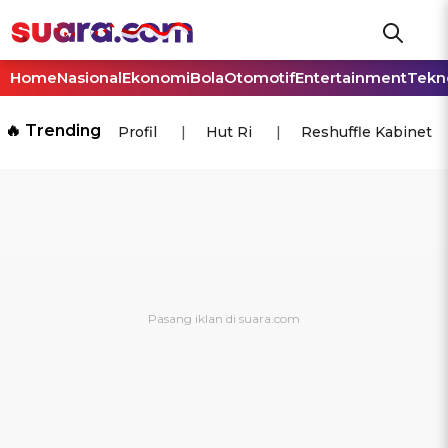
Home
Nasional
Ekonomi
Bola
Otomotif
Entertainment
Tekn
🔥 Trending
Profil
Hut Ri
Reshuffle Kabinet