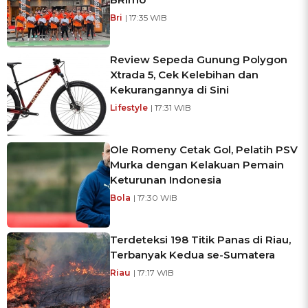
Bri
| 17:35 WIB
Review Sepeda Gunung Polygon
Xtrada 5, Cek Kelebihan dan
Kekurangannya di Sini
Lifestyle
| 17:31 WIB
Ole Romeny Cetak Gol, Pelatih PSV
Murka dengan Kelakuan Pemain
Keturunan Indonesia
Bola
| 17:30 WIB
Terdeteksi 198 Titik Panas di Riau,
Terbanyak Kedua se-Sumatera
Riau
| 17:17 WIB