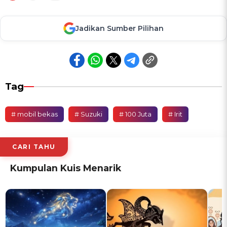
Jadikan Sumber Pilihan
Tag
# mobil bekas
# Suzuki
# 100 Juta
# Irit
CARI TAHU
Kumpulan Kuis Menarik