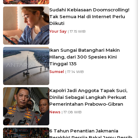
Sudahi Kebiasaan Doomscrolling!
Tak Semua Hal di Internet Perlu
Diikuti
Your Say
| 17:15 WIB
Ikan Sungai Batanghari Makin
Hilang, dari 300 Spesies Kini
Tinggal 135
Sumsel
| 17:14 WIB
Kapolri Jadi Anggota Tapak Suci,
Dinilai Sebagai Langkah Perkuat
Pemerintahan Prabowo-Gibran
News
| 17:08 WIB
6 Tahun Penantian Jakmania
Berakhir! Persija Bakal Jamu Persib