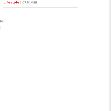
Lifestyle |
07:10 WIB
ga
l