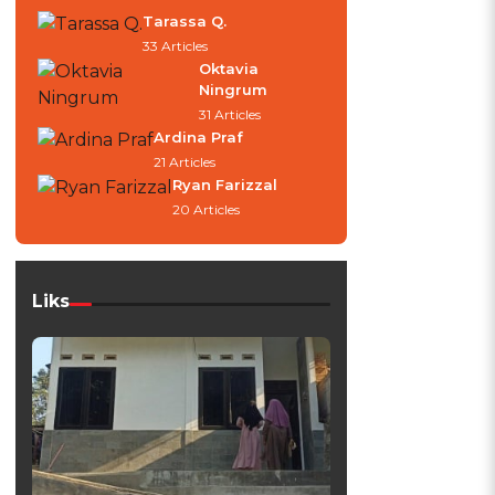
Tarassa Q.
33 Articles
Oktavia
Ningrum
31 Articles
Ardina Praf
21 Articles
Ryan Farizzal
20 Articles
Liks