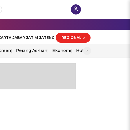
KARTA
JABAR
JATIM
JATENG
REGIONAL
›
creen
Perang As-Iran
Ekonomi
Hut Ri