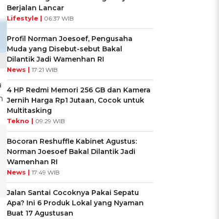
Berjalan Lancar
Lifestyle |
06:37 WIB
Profil Norman Joesoef, Pengusaha
Muda yang Disebut-sebut Bakal
Dilantik Jadi Wamenhan RI
News |
17:21 WIB
a
4 HP Redmi Memori 256 GB dan Kamera
n
Jernih Harga Rp1 Jutaan, Cocok untuk
Multitasking
Tekno |
09:29 WIB
Bocoran Reshuffle Kabinet Agustus:
Norman Joesoef Bakal Dilantik Jadi
Wamenhan RI
News |
17:49 WIB
Jalan Santai Cocoknya Pakai Sepatu
Apa? Ini 6 Produk Lokal yang Nyaman
Buat 17 Agustusan