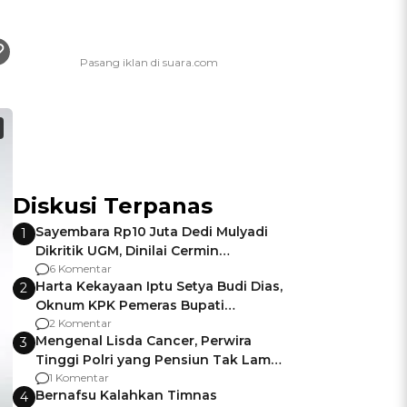
Diskusi Terpanas
Sayembara Rp10 Juta Dedi Mulyadi
1
Dikritik UGM, Dinilai Cermin
Gagalnya Negara Jamin Keamanan
6 Komentar
Harta Kekayaan Iptu Setya Budi Dias,
2
Oknum KPK Pemeras Bupati
Pemalang
2 Komentar
Mengenal Lisda Cancer, Perwira
3
Tinggi Polri yang Pensiun Tak Lama
Usai Jadi Brigjen
1 Komentar
Bernafsu Kalahkan Timnas
4