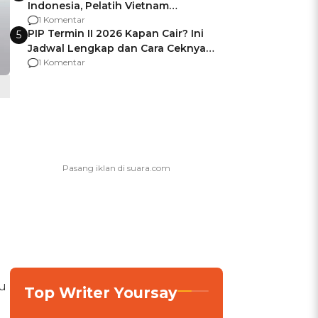
Indonesia, Pelatih Vietnam
Berencana Pakai Jimat di Pakansari
1 Komentar
PIP Termin II 2026 Kapan Cair? Ini
5
Jadwal Lengkap dan Cara Ceknya
agar Dana Tidak Hangus!
1 Komentar
n
u
Top Writer Yoursay