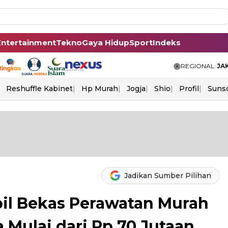
Entertainment
Tekno
Gaya Hidup
Sport
Indeks
REGIONAL:
JA
Reshuffle Kabinet
Hp Murah
Jogja
Shio
Profil
Suns
Jadikan Sumber Pilihan
il Bekas Perawatan Murah
 Mulai dari Rp 70 Jutaan