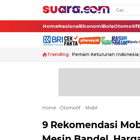
Home
Nasional
Ekonomi
Bola
Otomotif
Trending
Pemain Keturunan Indonesia
Home
Otomotif
Mobil
9 Rekomendasi Mob
Mesin Bandel, Harga