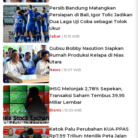
Persib Bandung Matangkan
Persiapan di Bali, Igor Tolic Jadikan
Dua Laga Uji Coba sebagai Tolok
Ukur
Jabar
| 15:15 WIB
Gubsu Bobby Nasution Siapkan
Rumah Produksi Kelapa di Nias
Utara
News
| 15:07 WIB
IHSG Melonjak 2,78% Sepekan,
Transaksi Saham Tembus 39,95
Miliar Lembar
Bisnis
| 15:05 WIB
Ketok Palu Perubahan KUA-PPAS
Rp7,99 Triliun: Menilik Peta Jalan