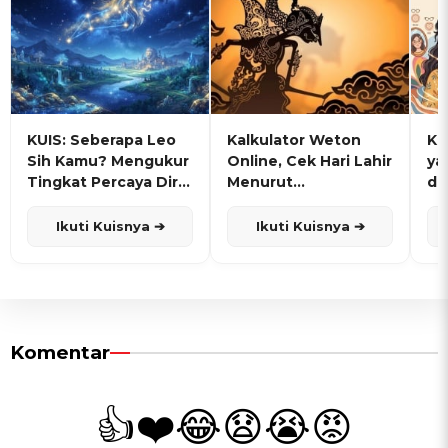
KUIS: Seberapa Leo
Kalkulator Weton
KU
Sih Kamu? Mengukur
Online, Cek Hari Lahir
ya
Tingkat Percaya Diri
Menurut
de
dan Karisma
Penanggalan Jawa
Ikuti Kuisnya ➔
Ikuti Kuisnya ➔
Komentar
👍
❤️
😂
😧
😭
😡