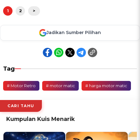
1
2
>
Jadikan Sumber Pilihan
Tag
# Motor Retro
# motor matic
# harga motor matic
CARI TAHU
Kumpulan Kuis Menarik