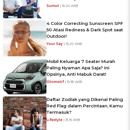
Sumut
| 15:24 WIB
4 Color Correcting Sunscreen SPF
50 Atasi Redness & Dark Spot saat
Outdoor!
Your Say
| 15:20 WIB
Mobil Keluarga 7 Seater Murah
Paling Nyaman Apa Saja? Ini
Opsinya, Anti Mabuk Darat!
Otomotif
| 15:18 WIB
Daftar Zodiak yang Dikenal Paling
Red Flag dalam Percintaan, Kamu
Termasuk?
Lifestyle
| 15:15 WIB