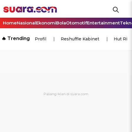
Home
Nasional
Ekonomi
Bola
Otomotif
Entertainment
Tekn
🔥 Trending
Profil
Reshuffle Kabinet
Hut Ri