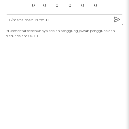
0
0
0
0
0
0
Isi komentar sepenuhnya adalah tanggung jawab pengguna dan
diatur dalam UU ITE