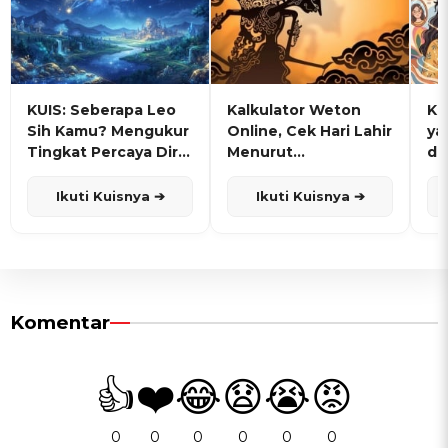
KUIS: Seberapa Leo
Kalkulator Weton
KU
Sih Kamu? Mengukur
Online, Cek Hari Lahir
ya
Tingkat Percaya Diri
Menurut
de
dan Karisma
Penanggalan Jawa
Ikuti Kuisnya ➔
Ikuti Kuisnya ➔
Komentar
👍
❤️
😂
😧
😭
😡
0
0
0
0
0
0