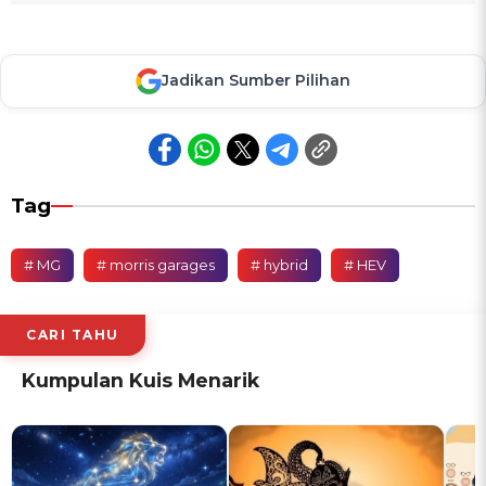
Jadikan Sumber Pilihan
Tag
# MG
# morris garages
# hybrid
# HEV
CARI TAHU
Kumpulan Kuis Menarik