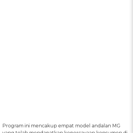
Program ini mencakup empat model andalan MG
yang telah mendapatkan kepercayaan konsumen di