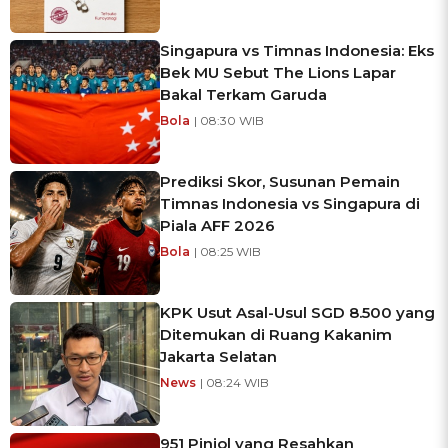
Singapura vs Timnas Indonesia: Eks
Bek MU Sebut The Lions Lapar
Bakal Terkam Garuda
Bola
| 08:30 WIB
Prediksi Skor, Susunan Pemain
Timnas Indonesia vs Singapura di
Piala AFF 2026
Bola
| 08:25 WIB
KPK Usut Asal-Usul SGD 8.500 yang
Ditemukan di Ruang Kakanim
Jakarta Selatan
News
| 08:24 WIB
951 Pinjol yang Resahkan