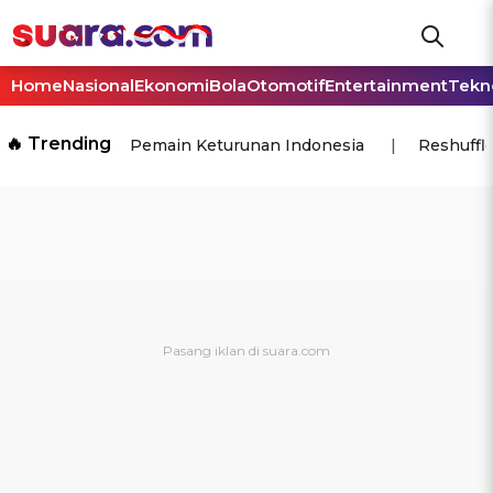
Home
Nasional
Ekonomi
Bola
Otomotif
Entertainment
Tekn
🔥 Trending
Pemain Keturunan Indonesia
Reshuffl