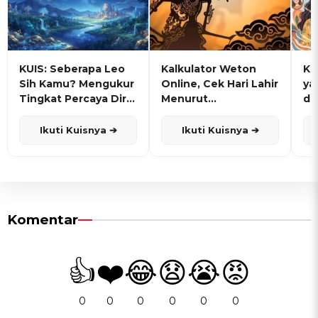
KUIS: Seberapa Leo
Kalkulator Weton
KU
Sih Kamu? Mengukur
Online, Cek Hari Lahir
ya
Tingkat Percaya Diri
Menurut
de
dan Karisma
Penanggalan Jawa
Ikuti Kuisnya ➔
Ikuti Kuisnya ➔
Komentar
👍
❤️
😂
😧
😭
😡
0
0
0
0
0
0