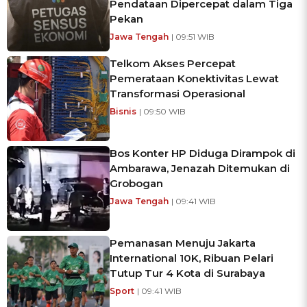
Pendataan Dipercepat dalam Tiga
Pekan
Jawa Tengah
| 09:51 WIB
Telkom Akses Percepat
Pemerataan Konektivitas Lewat
Transformasi Operasional
Bisnis
| 09:50 WIB
Bos Konter HP Diduga Dirampok di
Ambarawa, Jenazah Ditemukan di
Grobogan
Jawa Tengah
| 09:41 WIB
Pemanasan Menuju Jakarta
International 10K, Ribuan Pelari
Tutup Tur 4 Kota di Surabaya
Sport
| 09:41 WIB