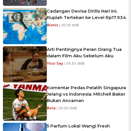
Cadangan Devisa Dirilis Hari Ini,
Rupiah Tertekan ke Level Rp17.934
Bisnis
| 09:33 WIB
Arti Pentingnya Peran Orang Tua
dalam Film Aku Sebelum Aku
Your Say
| 09:30 WIB
Komentar Pedas Pelatih Singapura
Jelang vs Indonesia: Mitchell Baker
Bukan Ancaman
Bola
| 09:30 WIB
5 Parfum Lokal Wangi Fresh