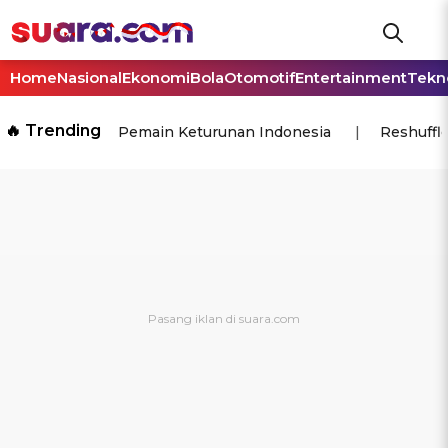
Home
Nasional
Ekonomi
Bola
Otomotif
Entertainment
Tekn
🔥 Trending
Pemain Keturunan Indonesia
Reshuffl