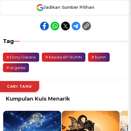
Jadikan Sumber Pilihan
Tag
# Dony Oskaria
# Kepala BP BUMN
# bumn
# isi garasi
CARI TAHU
Kumpulan Kuis Menarik