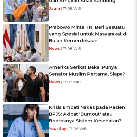
dari Amukan Anak Kandung
Jatim
| 17:08 WIB
Prabowo Minta TNI Beri Sesuatu
yang Spesial untuk Masyarakat di
Bulan Kemerdekaan
News
| 17:08 WIB
Amerika Serikat Bakal Punya
Senator Muslim Pertama, Siapa?
News
| 17:07 WIB
Krisis Empati Nakes pada Pasien
BPJS: Akibat 'Burnout' atau
Bobroknya Sistem Kesehatan?
Your Say
| 17:06 WIB