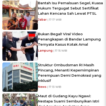
Bantah Isu Pemalsuan Segel, Kuasa
Hukum Tergugat Sebut Sertifikat
Lahan Kencana Sah Lewat PTSL
Jabar
| 17:17 WIB
Bukan Begal! Viral Video
Penangkapan di Bandar Lampung
Ternyata Kasus Kotak Amal
Lampung
| 17:15 WIB
Struktur Ombudsman RI Masih
Pincang, Menanti Kepemimpinan
Perempuan Demi Demokrasi yang
Inklusif
News
| 17:13 WIB
Maut di Gudang Kayu Ngawi:
Nestapa Suami Sembunyikan Istri