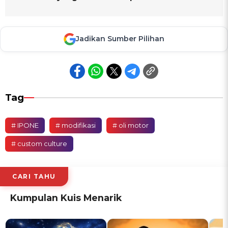
Jadikan Sumber Pilihan
Tag
# IPONE
# modifikasi
# oli motor
# custom culture
CARI TAHU
Kumpulan Kuis Menarik