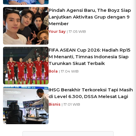
Pindah Agensi Baru, The Boyz Siap
Lanjutkan Aktivitas Grup dengan 9
Member
Your Say
| 17:05 WIB
FIFA ASEAN Cup 2026: Hadiah Rp15
M Menanti, Timnas Indonesia Siap
Turunkan Skuat Terbaik
Bola
| 17:04 WIB
IHSG Berakhir Terkoreksi Tapi Masih
di Level 6.300, DSSA Melesat Lagi
Bisnis
| 17:01 WIB