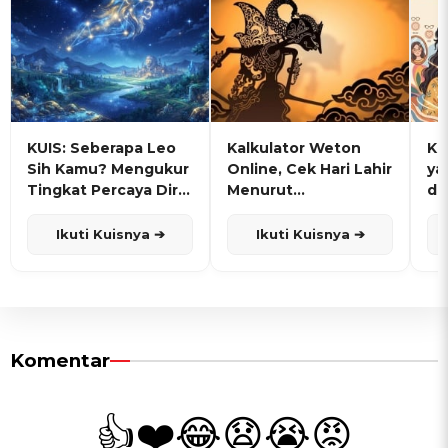
KUIS: Seberapa Leo
Kalkulator Weton
KU
Sih Kamu? Mengukur
Online, Cek Hari Lahir
ya
Tingkat Percaya Diri
Menurut
de
dan Karisma
Penanggalan Jawa
Ikuti Kuisnya ➔
Ikuti Kuisnya ➔
Komentar
👍
❤️
😂
😧
😭
😡