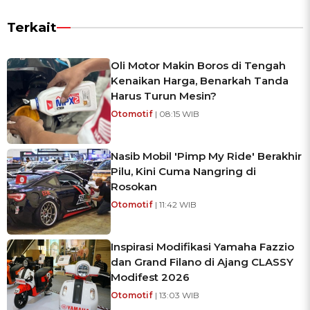
Terkait
Oli Motor Makin Boros di Tengah
Kenaikan Harga, Benarkah Tanda
Harus Turun Mesin?
Otomotif
| 08:15 WIB
Nasib Mobil 'Pimp My Ride' Berakhir
Pilu, Kini Cuma Nangring di
Rosokan
Otomotif
| 11:42 WIB
Inspirasi Modifikasi Yamaha Fazzio
dan Grand Filano di Ajang CLASSY
Modifest 2026
Otomotif
| 13:03 WIB