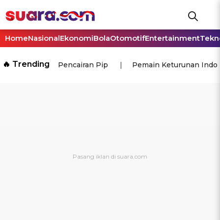
Home
Nasional
Ekonomi
Bola
Otomotif
Entertainment
Tekn
🔥 Trending
Pencairan Pip
Pemain Keturunan Indo