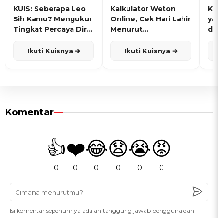
KUIS: Seberapa Leo
Kalkulator Weton
KU
Sih Kamu? Mengukur
Online, Cek Hari Lahir
ya
Tingkat Percaya Diri
Menurut
de
dan Karisma
Penanggalan Jawa
Ikuti Kuisnya ➔
Ikuti Kuisnya ➔
Komentar
👍
❤️
😂
😧
😭
😡
0
0
0
0
0
0
Isi komentar sepenuhnya adalah tanggung jawab pengguna dan