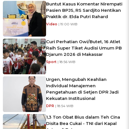
Buntut Kasus Komentar Nirempati
Pasien BPJS, RS Sardjito Hentikan
Praktik dr. Elda Putri Rahard
Video
| 19:00 WIB
Curi Perhatian Owi/Butet, 16 Atlet
Raih Super Tiket Audisi Umum PB
Djarum 2026 di Makassar
Sport
| 18:56 WIB
Urgen, Mengubah Keahlian
Individual Manajemen
Pengetahuan di Setjen DPR Jadi
Kekuatan Institusional
DPR
| 18:54 WIB
1,3 Ton Obat Bius dalam Teh Cina
Disita Bea Cukai - TNI dari Kapal