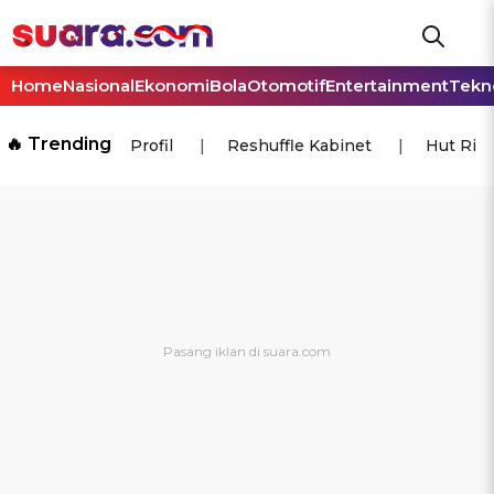
Home
Nasional
Ekonomi
Bola
Otomotif
Entertainment
Tekn
🔥 Trending
Profil
Reshuffle Kabinet
Hut Ri