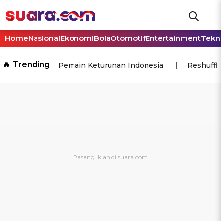
Home
Nasional
Ekonomi
Bola
Otomotif
Entertainment
Tekn
🔥 Trending
Pemain Keturunan Indonesia
Reshuffl