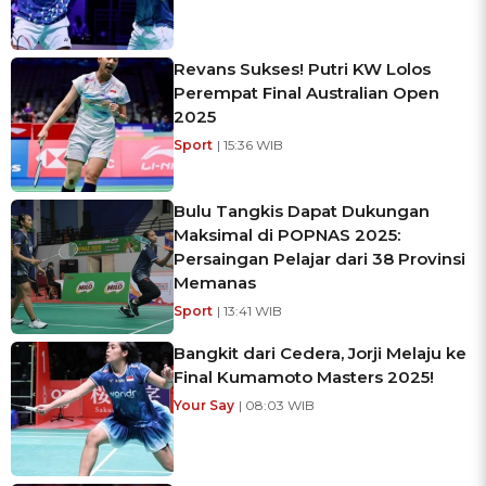
Revans Sukses! Putri KW Lolos
Perempat Final Australian Open
2025
Sport
| 15:36 WIB
Bulu Tangkis Dapat Dukungan
Maksimal di POPNAS 2025:
Persaingan Pelajar dari 38 Provinsi
Memanas
Sport
| 13:41 WIB
Bangkit dari Cedera, Jorji Melaju ke
Final Kumamoto Masters 2025!
Your Say
| 08:03 WIB