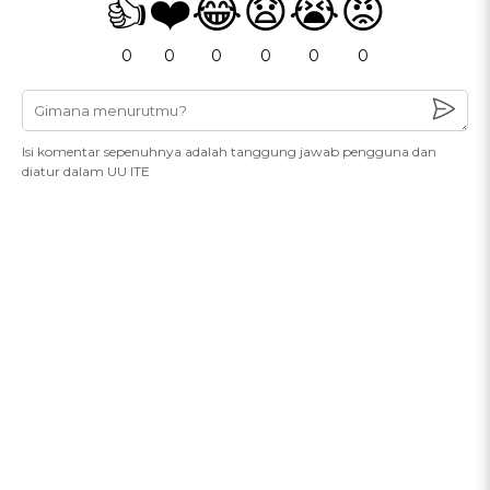
👍
❤️
😂
😧
😭
😡
0
0
0
0
0
0
Isi komentar sepenuhnya adalah tanggung jawab pengguna dan
diatur dalam UU ITE