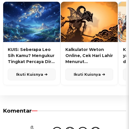
KUIS: Seberapa Leo
Kalkulator Weton
KU
Sih Kamu? Mengukur
Online, Cek Hari Lahir
ya
Tingkat Percaya Diri
Menurut
de
dan Karisma
Penanggalan Jawa
Ikuti Kuisnya ➔
Ikuti Kuisnya ➔
Komentar