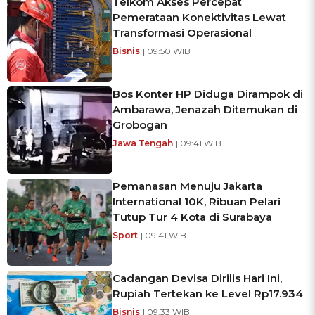
Telkom Akses Percepat
Pemerataan Konektivitas Lewat
Transformasi Operasional
Bisnis
| 09:50 WIB
Bos Konter HP Diduga Dirampok di
Ambarawa, Jenazah Ditemukan di
Grobogan
Jawa Tengah
| 09:41 WIB
Pemanasan Menuju Jakarta
International 10K, Ribuan Pelari
Tutup Tur 4 Kota di Surabaya
Sport
| 09:41 WIB
Cadangan Devisa Dirilis Hari Ini,
Rupiah Tertekan ke Level Rp17.934
Bisnis
| 09:33 WIB