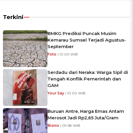
Terkini
BMKG Prediksi Puncak Musim
Kemarau Sumsel Terjadi Agustus-
September
Foto
| 10:00 WIB
Serdadu dari Neraka: Warga Sipil di
Tengah Konflik Pemerintah dan
GAM
Your Say
| 10:00 WIB
Buruan Antre, Harga Emas Antam
Merosot Jadi Rp2,65 Juta/Gram
Bisnis
| 09:58 WIB