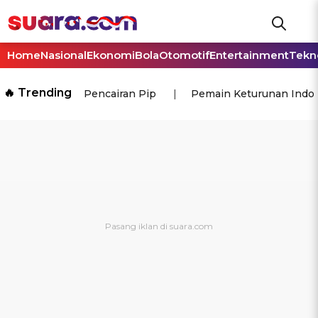
Home
Nasional
Ekonomi
Bola
Otomotif
Entertainment
Tekn
🔥 Trending
Pencairan Pip
Pemain Keturunan Indo