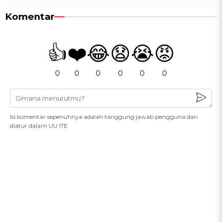
Komentar
👍
❤️
😂
😧
😭
😡
0
0
0
0
0
0
Isi komentar sepenuhnya adalah tanggung jawab pengguna dan
diatur dalam UU ITE