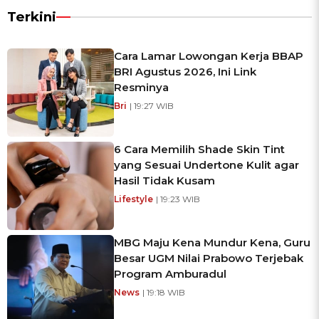
Terkini
Cara Lamar Lowongan Kerja BBAP
BRI Agustus 2026, Ini Link
Resminya
Bri
| 19:27 WIB
6 Cara Memilih Shade Skin Tint
yang Sesuai Undertone Kulit agar
Hasil Tidak Kusam
Lifestyle
| 19:23 WIB
MBG Maju Kena Mundur Kena, Guru
Besar UGM Nilai Prabowo Terjebak
Program Amburadul
News
| 19:18 WIB