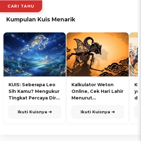
CARI TAHU
Kumpulan Kuis Menarik
KUIS: Seberapa Leo
Kalkulator Weton
KU
Sih Kamu? Mengukur
Online, Cek Hari Lahir
ya
Tingkat Percaya Diri
Menurut
de
dan Karisma
Penanggalan Jawa
Ikuti Kuisnya ➔
Ikuti Kuisnya ➔