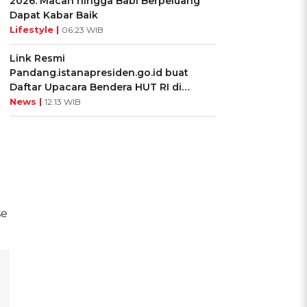
2026: Macan hingga Babi Berpeluang
Dapat Kabar Baik
Lifestyle |
06:23 WIB
Link Resmi
Pandang.istanapresiden.go.id buat
Daftar Upacara Bendera HUT RI di
Istana Negara
News |
12:13 WIB
se