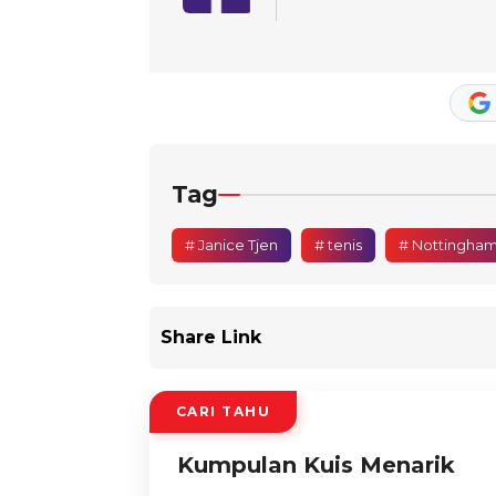
Tag
# Janice Tjen
# tenis
# Nottingha
Share Link
CARI TAHU
Kumpulan Kuis Menarik