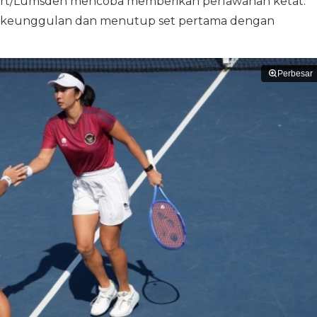
Dart/Lumsden mencoba memberikan perlawanan ketat.
a keunggulan dan menutup set pertama dengan
Perbesar