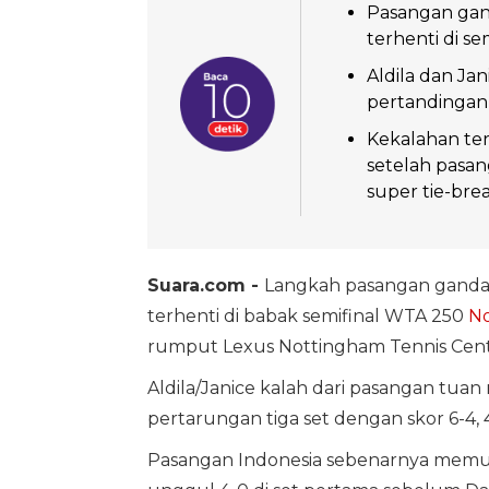
Pasangan ganda
terhenti di s
Aldila dan Ja
pertandingan 
Kekalahan ter
setelah pasa
super tie-brea
Suara.com -
Langkah pasangan ganda pu
terhenti di babak semifinal WTA 250
No
rumput Lexus Nottingham Tennis Cent
Aldila/Janice kalah dari pasangan tuan
pertarungan tiga set dengan skor 6-4, 4
Pasangan Indonesia sebenarnya memul