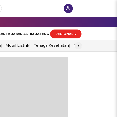
KARTA
JABAR
JATIM
JATENG
REGIONAL
›
n
Mobil Listrik
Tenaga Kesehatan
Piala Aff 2026
Ekono