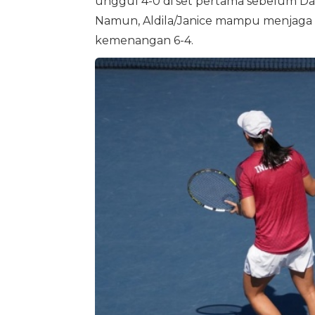
unggul 4-0 di set pertama sebelum 
Namun, Aldila/Janice mampu menjag
kemenangan 6-4.