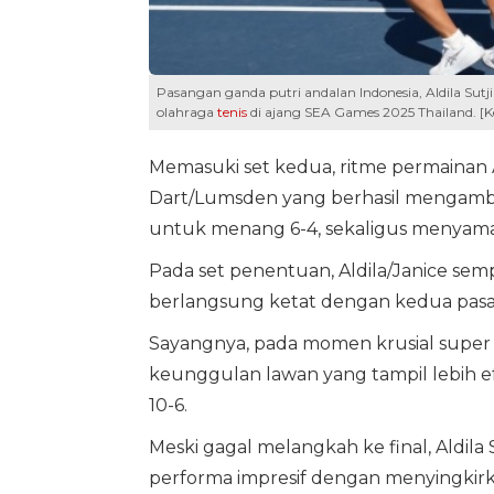
Pasangan ganda putri andalan Indonesia, Aldila Sut
olahraga
tenis
di ajang SEA Games 2025 Thailand. [
Memasuki set kedua, ritme permainan A
Dart/Lumsden yang berhasil mengambi
untuk menang 6-4, sekaligus menyama
Pada set penentuan, Aldila/Janice se
berlangsung ketat dengan kedua pasan
Sayangnya, pada momen krusial super 
keunggulan lawan yang tampil lebih e
10-6.
Meski gagal melangkah ke final, Aldil
performa impresif dengan menyingkirk