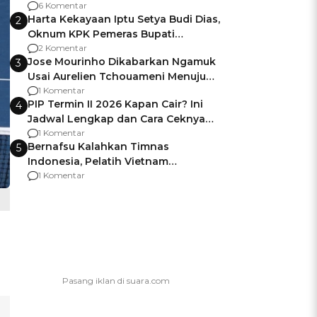
Gagalnya Negara Jamin Keamanan
6 Komentar
Harta Kekayaan Iptu Setya Budi Dias,
2
Oknum KPK Pemeras Bupati
Pemalang
2 Komentar
Jose Mourinho Dikabarkan Ngamuk
3
Usai Aurelien Tchouameni Menuju
Manchester United
1 Komentar
PIP Termin II 2026 Kapan Cair? Ini
4
Jadwal Lengkap dan Cara Ceknya
agar Dana Tidak Hangus!
1 Komentar
Bernafsu Kalahkan Timnas
5
Indonesia, Pelatih Vietnam
Berencana Pakai Jimat di Pakansari
1 Komentar