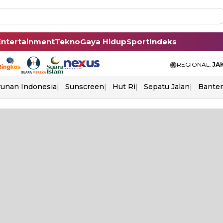
Entertainment
Tekno
Gaya Hidup
Sport
Indeks
REGIONAL:
JA
unan Indonesia
Sunscreen
Hut Ri
Sepatu Jalan
Bante