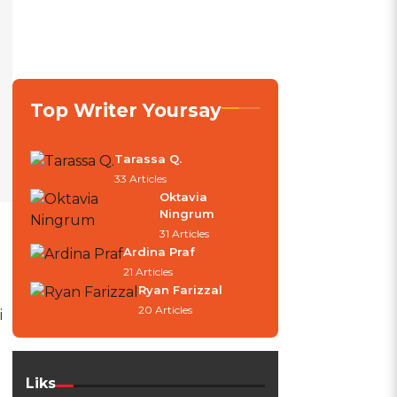
Top Writer Yoursay
Tarassa Q.
33 Articles
Oktavia
Ningrum
31 Articles
Ardina Praf
21 Articles
Ryan Farizzal
20 Articles
i
Liks