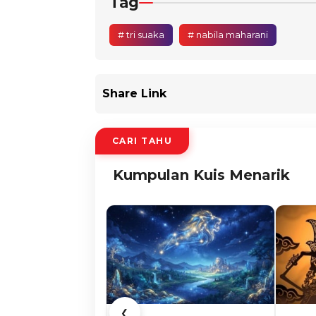
Tag
# tri suaka
# nabila maharani
Share Link
CARI TAHU
Kumpulan Kuis Menarik
❮