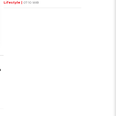
UIS: Sepatu Mana yang
KUIS: Seberapa Kenal
Lifestyle |
07:10 WIB
Cocok dengan
Kamu dengan Si Zodiak
Kepribadianmu?
Cancer?
Ikuti Kuisnya ➔
Ikuti Kuisnya ➔
a