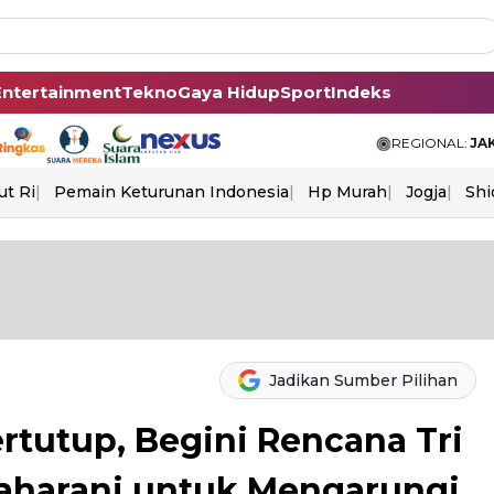
Entertainment
Tekno
Gaya Hidup
Sport
Indeks
REGIONAL:
JA
ut Ri
Pemain Keturunan Indonesia
Hp Murah
Jogja
Shi
Jadikan Sumber Pilihan
rtutup, Begini Rencana Tri
aharani untuk Mengarungi