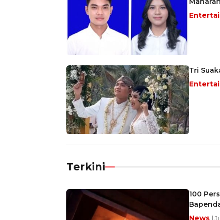
Maharan
Enterta
Tri Sua
Enterta
Terkini
100 Per
Bapenda
News
| 