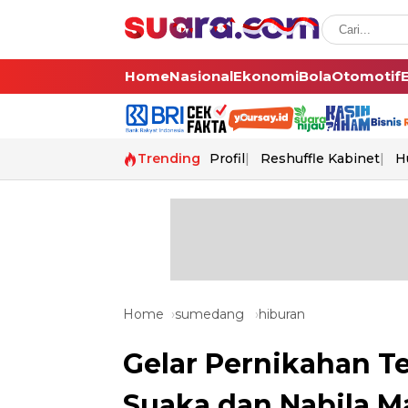
Home
Nasional
Ekonomi
Bola
Otomotif
Trending
Profil
Reshuffle Kabinet
H
Home
sumedang
hiburan
Gelar Pernikahan Te
Suaka dan Nabila M