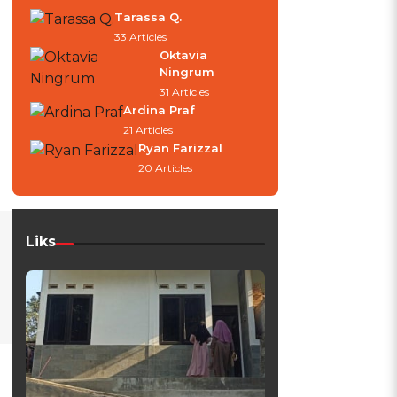
Tarassa Q.
33 Articles
Oktavia
Ningrum
31 Articles
Ardina Praf
21 Articles
Ryan Farizzal
20 Articles
Liks