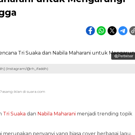
gga
Perbesar
dh] (Instagram/@rh_ifaddh)
n
Tri Suaka
dan
Nabila Maharani
menjadi trending topik
i merupakan penyanyi yang biasa cover berbagai lagu,