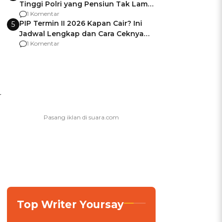
Tinggi Polri yang Pensiun Tak Lama
Usai Jadi Brigjen
1 Komentar
PIP Termin II 2026 Kapan Cair? Ini
5
Jadwal Lengkap dan Cara Ceknya
agar Dana Tidak Hangus!
1 Komentar
r
Top Writer Yoursay