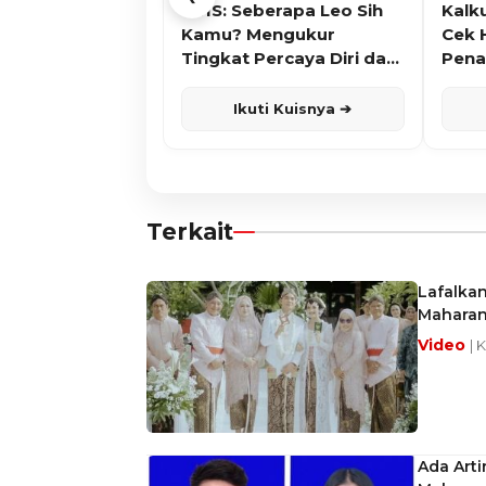
KUIS: Seberapa Leo Sih
Kalk
Kamu? Mengukur
Cek 
Tingkat Percaya Diri dan
Pena
Karisma
Ikuti Kuisnya ➔
Terkait
Lafalkan
Maharani
Video
| 
Ada Arti