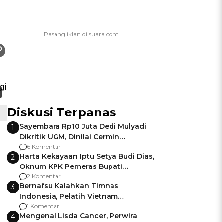
Diskusi Terpanas
Sayembara Rp10 Juta Dedi Mulyadi
1
Dikritik UGM, Dinilai Cermin
Gagalnya Negara Jamin Keamanan
6 Komentar
Harta Kekayaan Iptu Setya Budi Dias,
2
Oknum KPK Pemeras Bupati
Pemalang
2 Komentar
Bernafsu Kalahkan Timnas
3
Indonesia, Pelatih Vietnam
Berencana Pakai Jimat di Pakansari
1 Komentar
Mengenal Lisda Cancer, Perwira
4