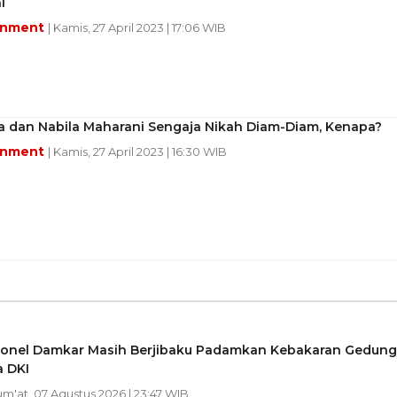
i
inment
| Kamis, 27 April 2023 | 17:06 WIB
ka dan Nabila Maharani Sengaja Nikah Diam-Diam, Kenapa?
inment
| Kamis, 27 April 2023 | 16:30 WIB
sonel Damkar Masih Berjibaku Padamkan Kebakaran Gedung
 DKI
Jum'at, 07 Agustus 2026 | 23:47 WIB