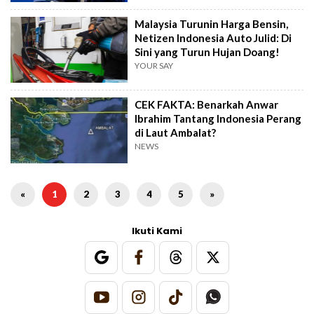
Malaysia Turunin Harga Bensin,
Netizen Indonesia Auto Julid: Di
Sini yang Turun Hujan Doang!
YOUR SAY
CEK FAKTA: Benarkah Anwar
Ibrahim Tantang Indonesia Perang
di Laut Ambalat?
NEWS
«
1
2
3
4
5
»
Ikuti Kami