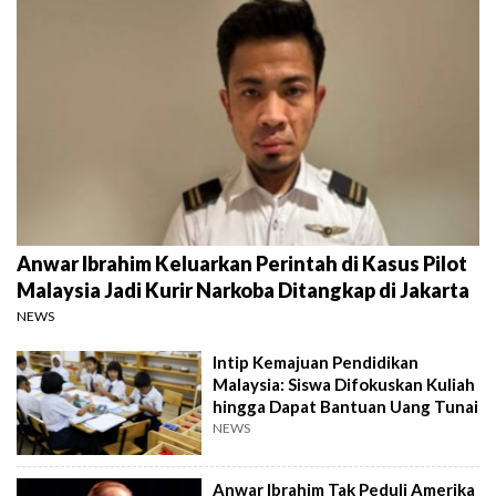
Anwar Ibrahim Keluarkan Perintah di Kasus Pilot
Malaysia Jadi Kurir Narkoba Ditangkap di Jakarta
NEWS
Intip Kemajuan Pendidikan
Malaysia: Siswa Difokuskan Kuliah
hingga Dapat Bantuan Uang Tunai
NEWS
Anwar Ibrahim Tak Peduli Amerika