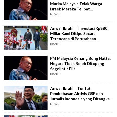
Murka Malaysia Tolak Warga
Israel: Mereka Telibat
Pembunuhan
NEWS
Anwar Ibrahim: Investasi Rp880
Miliar Kami Ditipu Secara
Terencana di Perusahaan
Indonesia
BISNIS
PM Malaysia Kenang Bung Hatta:
Negara Tidak Boleh Ditopang
Segelintir Elit
BISNIS
Anwar Ibrahim Tuntut
Pembebasan Aktivis GSF dan
Jurnalis Indonesia yang Ditangkap
Militer Israel
NEWS