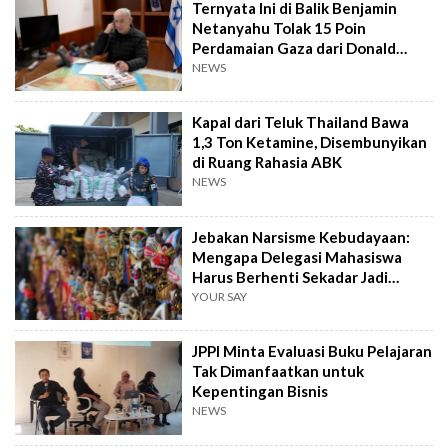
Ternyata Ini di Balik Benjamin
Netanyahu Tolak 15 Poin
Perdamaian Gaza dari Donald
Trump
NEWS
Kapal dari Teluk Thailand Bawa
1,3 Ton Ketamine, Disembunyikan
di Ruang Rahasia ABK
NEWS
Jebakan Narsisme Kebudayaan:
Mengapa Delegasi Mahasiswa
Harus Berhenti Sekadar Jadi
'Performer'
YOUR SAY
JPPI Minta Evaluasi Buku Pelajaran
Tak Dimanfaatkan untuk
Kepentingan Bisnis
NEWS