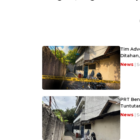
Tim Advo
Ditahan,
News
| 
PRT Benh
Tuntutan
News
| 