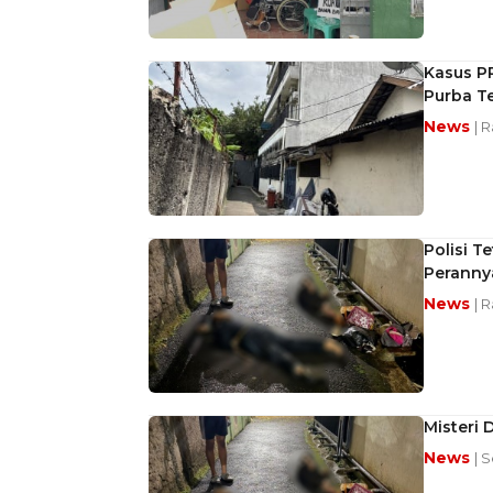
Kasus PR
Purba T
News
| 
Polisi T
Peranny
News
| 
Misteri 
News
| 