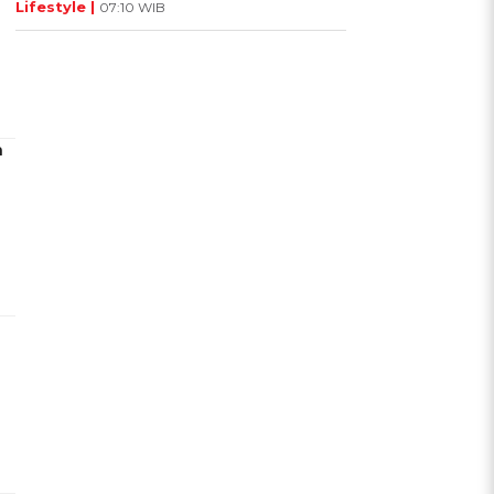
Lifestyle |
07:10 WIB
a