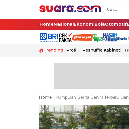
Home
Nasional
Ekonomi
Bola
Otomotif
Trending
Profil
Reshuffle Kabinet
H
Home
Kumpulan Berita Benhil Terbaru Dan 