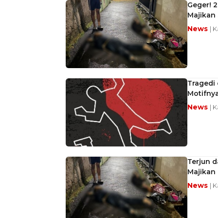
Geger! 2
Majikan 
News
| 
Tragedi 
Motifny
News
| 
Terjun d
Majikan 
News
| 