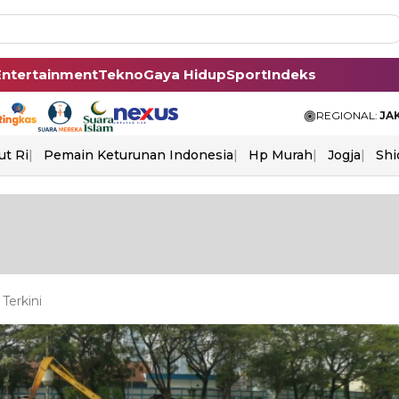
Entertainment
Tekno
Gaya Hidup
Sport
Indeks
REGIONAL:
JA
ut Ri
Pemain Keturunan Indonesia
Hp Murah
Jogja
Shi
Terkini