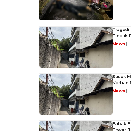
Tragedi 
Tindak 
News
| 
Sosok Ma
Korban D
News
| J
Babak Ba
Tewas Te