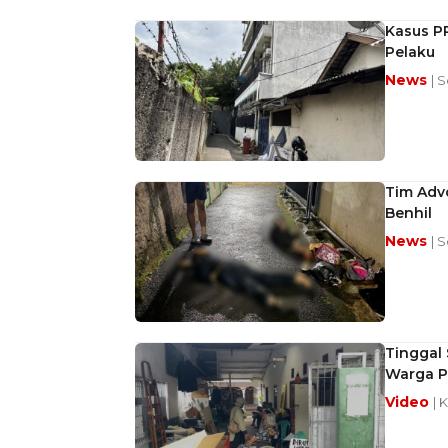
Kasus PR
Pelaku
News
| 
Tim Adv
Benhil
News
| 
Tinggal 
Warga P
Video
| 