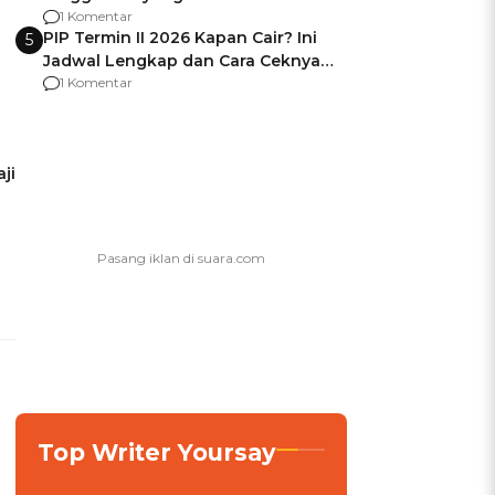
Usai Jadi Brigjen
1 Komentar
PIP Termin II 2026 Kapan Cair? Ini
5
Jadwal Lengkap dan Cara Ceknya
agar Dana Tidak Hangus!
1 Komentar
ji
Top Writer Yoursay