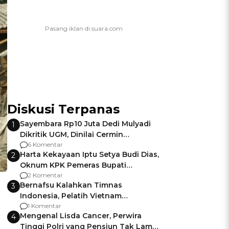
Diskusi Terpanas
Sayembara Rp10 Juta Dedi Mulyadi
1
Dikritik UGM, Dinilai Cermin
Gagalnya Negara Jamin Keamanan
6 Komentar
Harta Kekayaan Iptu Setya Budi Dias,
2
Oknum KPK Pemeras Bupati
Pemalang
2 Komentar
Bernafsu Kalahkan Timnas
3
Indonesia, Pelatih Vietnam
Berencana Pakai Jimat di Pakansari
1 Komentar
Mengenal Lisda Cancer, Perwira
4
Tinggi Polri yang Pensiun Tak Lama