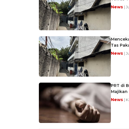
News
| 
Mencekam
Tas Pak
News
| J
PRT di B
Majikan
News
| 