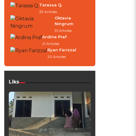
Tarassa Q.
33 Articles
Oktavia
Ningrum
31 Articles
Ardina Praf
21 Articles
Ryan Farizzal
20 Articles
Liks