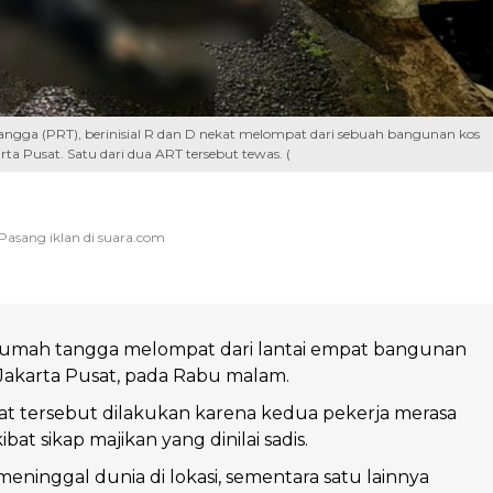
ngga (PRT), berinisial R dan D nekat melompat dari sebuah bangunan kos
arta Pusat. Satu dari dua ART tersebut tewas. (
rumah tangga melompat dari lantai empat bangunan
, Jakarta Pusat, pada Rabu malam.
t tersebut dilakukan karena kedua pekerja merasa
ibat sikap majikan yang dinilai sadis.
meninggal dunia di lokasi, sementara satu lainnya