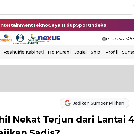
Entertainment
Tekno
Gaya Hidup
Sport
Indeks
REGIONAL:
JA
Reshuffle Kabinet
Hp Murah
Jogja
Shio
Profil
Suns
Jadikan Sumber Pilihan
il Nekat Terjun dari Lantai 4
jikan Sadis?