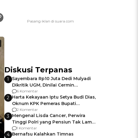
Diskusi Terpanas
Sayembara Rp10 Juta Dedi Mulyadi
1
Dikritik UGM, Dinilai Cermin
Gagalnya Negara Jamin Keamanan
6 Komentar
Harta Kekayaan Iptu Setya Budi Dias,
2
Oknum KPK Pemeras Bupati
Pemalang
2 Komentar
Mengenal Lisda Cancer, Perwira
3
Tinggi Polri yang Pensiun Tak Lama
Usai Jadi Brigjen
1 Komentar
Bernafsu Kalahkan Timnas
4