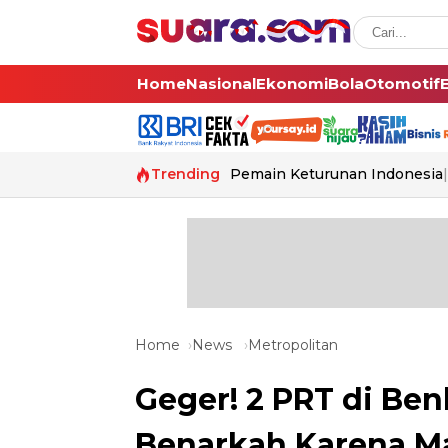
Home
Nasional
Ekonomi
Bola
Otomotif
Trending
Pemain Keturunan Indonesia
Home
News
Metropolitan
Geger! 2 PRT di Benh
Benarkah Karena Ma