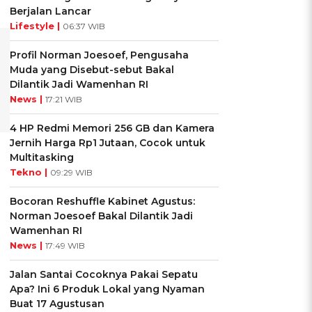
Berjalan Lancar
Lifestyle |
06:37 WIB
Profil Norman Joesoef, Pengusaha
Muda yang Disebut-sebut Bakal
Dilantik Jadi Wamenhan RI
News |
17:21 WIB
4 HP Redmi Memori 256 GB dan Kamera
Jernih Harga Rp1 Jutaan, Cocok untuk
Multitasking
Tekno |
09:29 WIB
Bocoran Reshuffle Kabinet Agustus:
Norman Joesoef Bakal Dilantik Jadi
Wamenhan RI
News |
17:49 WIB
Jalan Santai Cocoknya Pakai Sepatu
Apa? Ini 6 Produk Lokal yang Nyaman
Buat 17 Agustusan