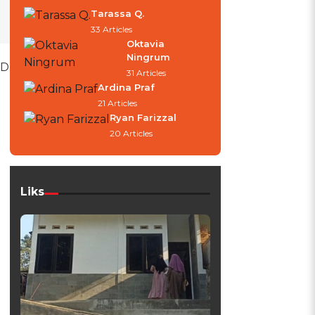
Tarassa Q.
33 Articles
Oktavia
Ningrum
 D
31 Articles
Ardina Praf
21 Articles
Ryan Farizzal
20 Articles
Liks