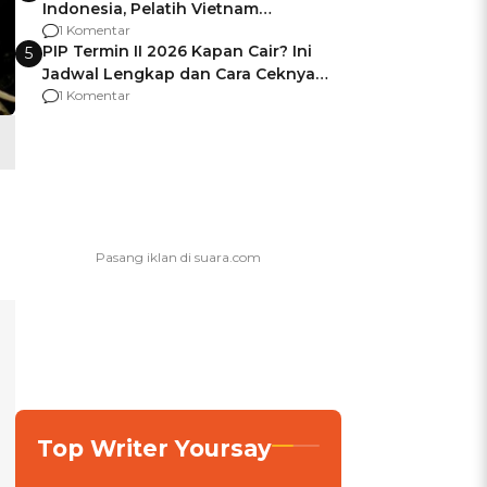
Indonesia, Pelatih Vietnam
Berencana Pakai Jimat di Pakansari
1 Komentar
PIP Termin II 2026 Kapan Cair? Ini
5
Jadwal Lengkap dan Cara Ceknya
agar Dana Tidak Hangus!
1 Komentar
Top Writer Yoursay