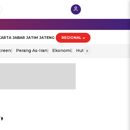
KARTA
JABAR
JATIM
JATENG
REGIONAL
›
creen
Perang As-Iran
Ekonomi
Hut Ri
,