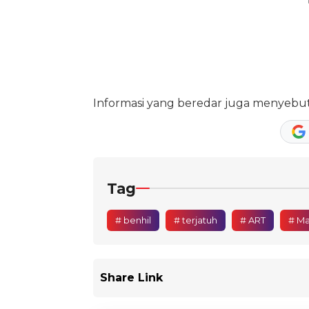
Informasi yang beredar juga menyebutk
Tag
# benhil
# terjatuh
# ART
# Ma
Share Link