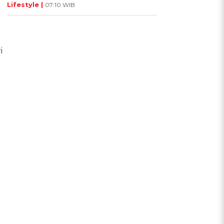
Lifestyle |
07:10 WIB
i