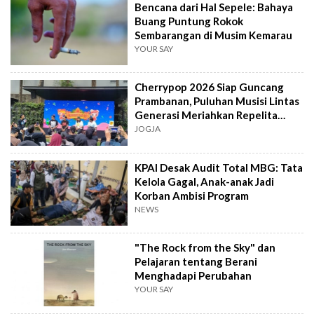
Bencana dari Hal Sepele: Bahaya
Buang Puntung Rokok
Sembarangan di Musim Kemarau
YOUR SAY
Cherrypop 2026 Siap Guncang
Prambanan, Puluhan Musisi Lintas
Generasi Meriahkan Repelita
Musik
JOGJA
KPAI Desak Audit Total MBG: Tata
Kelola Gagal, Anak-anak Jadi
Korban Ambisi Program
NEWS
"The Rock from the Sky" dan
Pelajaran tentang Berani
Menghadapi Perubahan
YOUR SAY