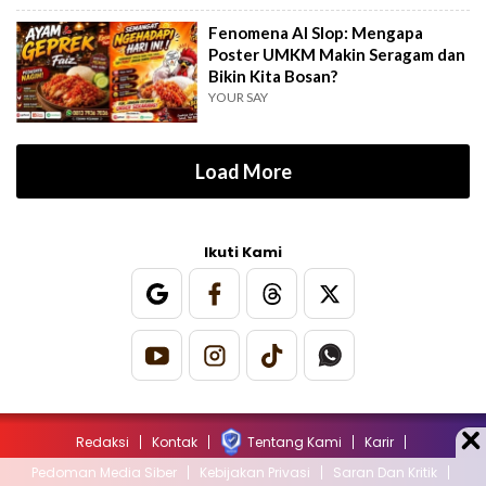
Fenomena AI Slop: Mengapa
Poster UMKM Makin Seragam dan
Bikin Kita Bosan?
YOUR SAY
Load More
Ikuti Kami
Redaksi
Kontak
Tentang Kami
Karir
Pedoman Media Siber
Kebijakan Privasi
Saran Dan Kritik