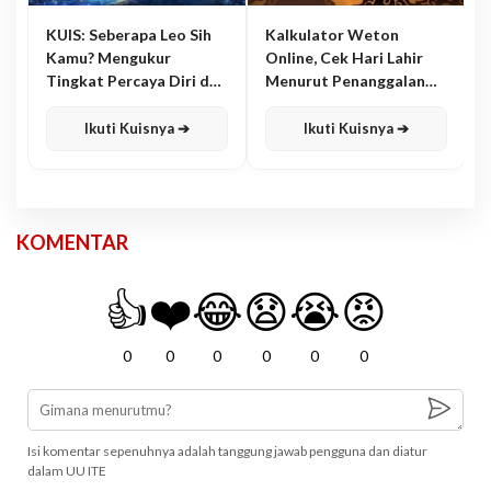
KUIS: Seberapa Leo Sih
Kalkulator Weton
Kamu? Mengukur
Online, Cek Hari Lahir
Tingkat Percaya Diri dan
Menurut Penanggalan
Karisma
Jawa
Ikuti Kuisnya ➔
Ikuti Kuisnya ➔
KOMENTAR
👍
❤️
😂
😧
😭
😡
0
0
0
0
0
0
Isi komentar sepenuhnya adalah tanggung jawab pengguna dan diatur
dalam UU ITE