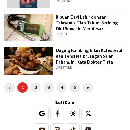
YOUR SAY
Ribuan Bayi Lahir dengan
Talasemia Tiap Tahun, Skrining
Dini Semakin Mendesak
HEALTH
Daging Kambing Bikin Kolesterol
dan Tensi Naik? Jangan Salah
Paham, Ini Kata Dokter Tirta
LIFESTYLE
«
1
2
3
4
5
»
Ikuti Kami