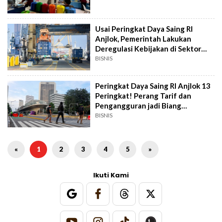
Usai Peringkat Daya Saing RI
Anjlok, Pemerintah Lakukan
Deregulasi Kebijakan di Sektor
Perdagangan
BISNIS
Peringkat Daya Saing RI Anjlok 13
Peringkat! Perang Tarif dan
Pengangguran jadi Biang
Keroknya
BISNIS
«
1
2
3
4
5
»
Ikuti Kami