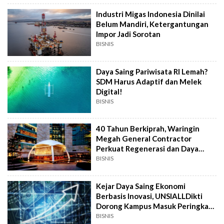
Industri Migas Indonesia Dinilai
Belum Mandiri, Ketergantungan
Impor Jadi Sorotan
BISNIS
Daya Saing Pariwisata RI Lemah?
SDM Harus Adaptif dan Melek
Digital!
BISNIS
40 Tahun Berkiprah, Waringin
Megah General Contractor
Perkuat Regenerasi dan Daya
Saing Bisnis
BISNIS
Kejar Daya Saing Ekonomi
Berbasis Inovasi, UNSIALLDikti
Dorong Kampus Masuk Peringkat
Global WURI
BISNIS