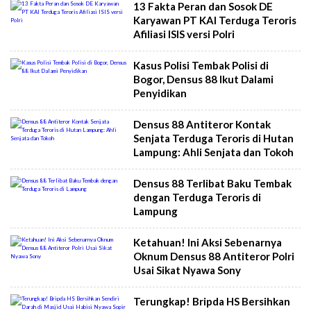
13 Fakta Peran dan Sosok DE
Karyawan PT KAI Terduga Teroris
Afiliasi ISIS versi Polri
Kasus Polisi Tembak Polisi di
Bogor, Densus 88 Ikut Dalami
Penyidikan
Densus 88 Antiteror Kontak
Senjata Terduga Teroris di Hutan
Lampung: Ahli Senjata dan Tokoh
Densus 88 Terlibat Baku Tembak
dengan Terduga Teroris di
Lampung
Ketahuan! Ini Aksi Sebenarnya
Oknum Densus 88 Antiteror Polri
Usai Sikat Nyawa Sony
Terungkap! Bripda HS Bersihkan