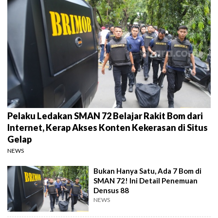
Pelaku Ledakan SMAN 72 Belajar Rakit Bom dari
Internet, Kerap Akses Konten Kekerasan di Situs
Gelap
NEWS
Bukan Hanya Satu, Ada 7 Bom di
SMAN 72! Ini Detail Penemuan
Densus 88
NEWS