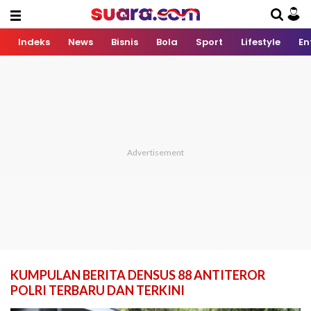
Indeks
News
Bisnis
Bola
Sport
Lifestyle
En
KUMPULAN BERITA DENSUS 88 ANTITEROR
POLRI TERBARU DAN TERKINI