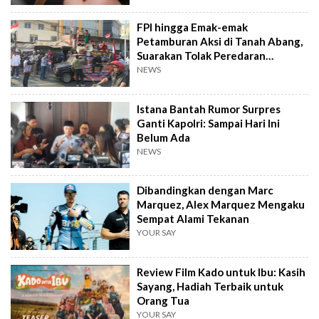
FPI hingga Emak-emak
Petamburan Aksi di Tanah Abang,
Suarakan Tolak Peredaran
Tramadol
NEWS
Istana Bantah Rumor Surpres
Ganti Kapolri: Sampai Hari Ini
Belum Ada
NEWS
Dibandingkan dengan Marc
Marquez, Alex Marquez Mengaku
Sempat Alami Tekanan
YOUR SAY
Review Film Kado untuk Ibu: Kasih
Sayang, Hadiah Terbaik untuk
Orang Tua
YOUR SAY