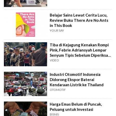
Belajar Sains Lewat Cerita Lucu,
Review Buku There Are No Ants
in This Book
YOUR SAY
Tiba di Kejagung Kenakan Rompi
Pink, Febrie Adriansyah Lempar
Senyum Tipis Sebelum Diperiksa
Tim 9
VIDEO
Industri Otomotif Indonesia
Didorong Ekspor Baterai
Kendaraan Listrik ke Thailand
OTOMOTIF
Harga Emas Belum di Puncak,
Peluang untuk Investasi
BISNIS