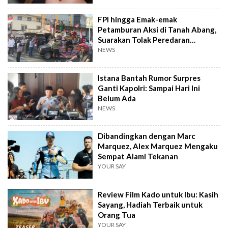
FPI hingga Emak-emak
Petamburan Aksi di Tanah Abang,
Suarakan Tolak Peredaran
Tramadol
NEWS
Istana Bantah Rumor Surpres
Ganti Kapolri: Sampai Hari Ini
Belum Ada
NEWS
Dibandingkan dengan Marc
Marquez, Alex Marquez Mengaku
Sempat Alami Tekanan
YOUR SAY
Review Film Kado untuk Ibu: Kasih
Sayang, Hadiah Terbaik untuk
Orang Tua
YOUR SAY