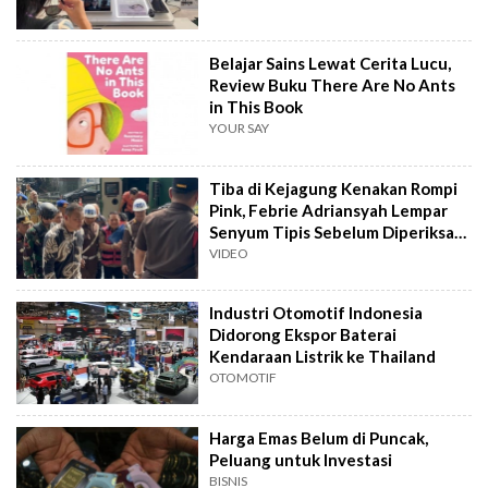
Belajar Sains Lewat Cerita Lucu,
Review Buku There Are No Ants
in This Book
YOUR SAY
Tiba di Kejagung Kenakan Rompi
Pink, Febrie Adriansyah Lempar
Senyum Tipis Sebelum Diperiksa
Tim 9
VIDEO
Industri Otomotif Indonesia
Didorong Ekspor Baterai
Kendaraan Listrik ke Thailand
OTOMOTIF
Harga Emas Belum di Puncak,
Peluang untuk Investasi
BISNIS