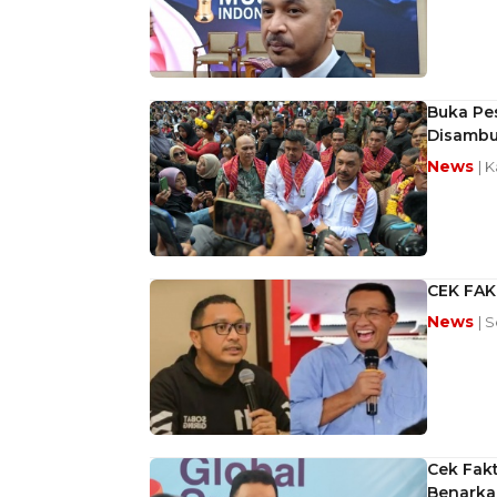
Buka Pe
Disambu
News
| K
CEK FAKT
News
| S
Cek Fakt
Benarka