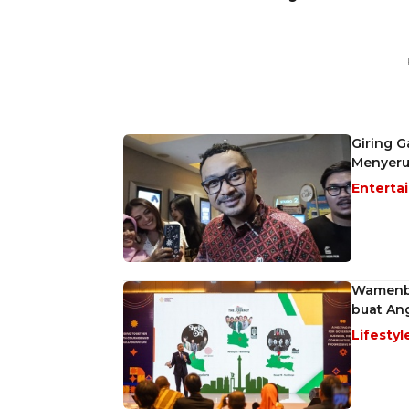
Giring G
Menyer
Enterta
Wamenbud
buat An
Lifestyl