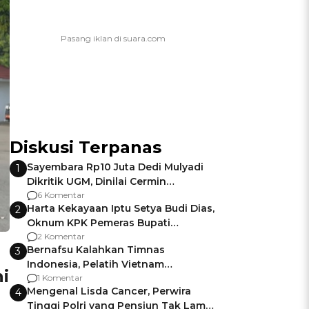
Diskusi Terpanas
Sayembara Rp10 Juta Dedi Mulyadi
1
Dikritik UGM, Dinilai Cermin
Gagalnya Negara Jamin Keamanan
6 Komentar
Harta Kekayaan Iptu Setya Budi Dias,
2
Oknum KPK Pemeras Bupati
Pemalang
2 Komentar
Bernafsu Kalahkan Timnas
3
Indonesia, Pelatih Vietnam
i
Berencana Pakai Jimat di Pakansari
1 Komentar
Mengenal Lisda Cancer, Perwira
4
Tinggi Polri yang Pensiun Tak Lama