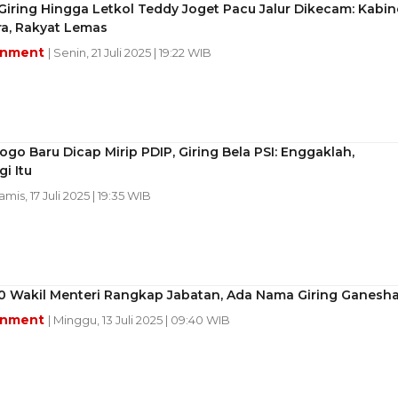
iring Hingga Letkol Teddy Joget Pacu Jalur Dikecam: Kabin
ra, Rakyat Lemas
inment
| Senin, 21 Juli 2025 | 19:22 WIB
go Baru Dicap Mirip PDIP, Giring Bela PSI: Enggaklah,
i Itu
amis, 17 Juli 2025 | 19:35 WIB
30 Wakil Menteri Rangkap Jabatan, Ada Nama Giring Ganesh
inment
| Minggu, 13 Juli 2025 | 09:40 WIB