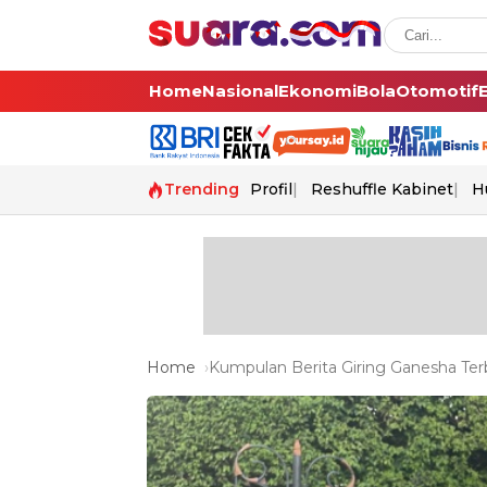
Home
Nasional
Ekonomi
Bola
Otomotif
Trending
Profil
Reshuffle Kabinet
H
Home
Kumpulan Berita Giring Ganesha Terb