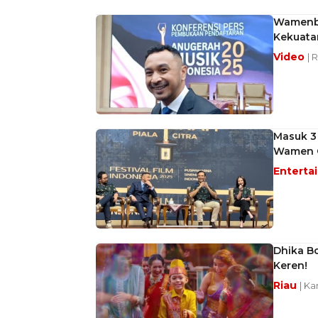
Wamenbud
Kekuata
Video
| 
Masuk 3 
Wamen G
Enterta
Dhika Bo
Keren!
Riau
| Ka