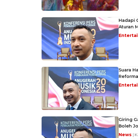
Hadapi 
Aturan M
Enterta
Suara Ha
Reformas
Enterta
Giring 
Boleh J
News
| 