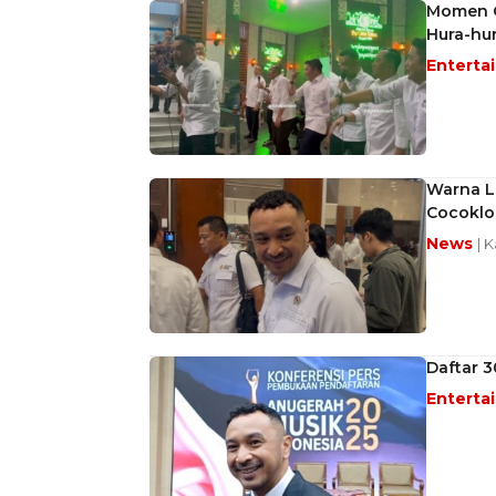
Momen G
Hura-hu
Enterta
Warna Lo
Cocoklog
News
| K
Daftar 
Enterta