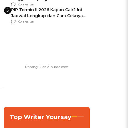
Usai Jadi Brigjen
1 Komentar
PIP Termin II 2026 Kapan Cair? Ini
5
Jadwal Lengkap dan Cara Ceknya
agar Dana Tidak Hangus!
1 Komentar
Top Writer Yoursay