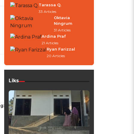
Tarassa Q.
33 Articles
Oktavia
Ningrum
31 Articles
Ardina Praf
21 Articles
Ryan Farizzal
20 Articles
Liks
g: