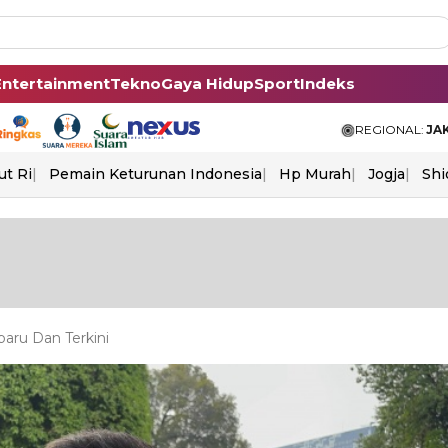
Entertainment
Tekno
Gaya Hidup
Sport
Indeks
REGIONAL:
JA
ut Ri
Pemain Keturunan Indonesia
Hp Murah
Jogja
Shi
aru Dan Terkini