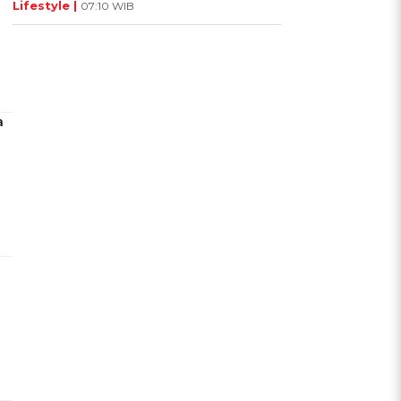
Lifestyle |
07:10 WIB
a