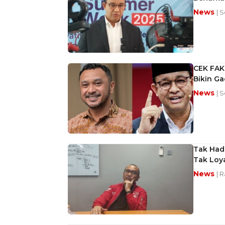
News
| 
CEK FAKT
Bikin G
News
| S
Tak Had
Tak Loy
News
| R