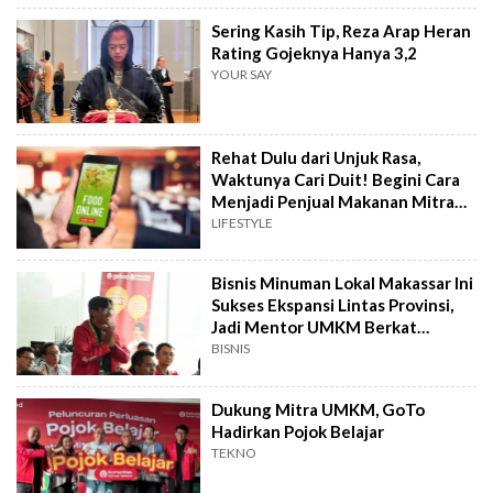
Sering Kasih Tip, Reza Arap Heran
Rating Gojeknya Hanya 3,2
YOUR SAY
Rehat Dulu dari Unjuk Rasa,
Waktunya Cari Duit! Begini Cara
Menjadi Penjual Makanan Mitra
GoFood
LIFESTYLE
Bisnis Minuman Lokal Makassar Ini
Sukses Ekspansi Lintas Provinsi,
Jadi Mentor UMKM Berkat
GoFood
BISNIS
Dukung Mitra UMKM, GoTo
Hadirkan Pojok Belajar
TEKNO