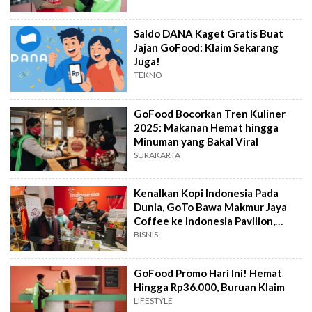
Saldo DANA Kaget Gratis Buat
Jajan GoFood: Klaim Sekarang
Juga!
TEKNO
GoFood Bocorkan Tren Kuliner
2025: Makanan Hemat hingga
Minuman yang Bakal Viral
SURAKARTA
Kenalkan Kopi Indonesia Pada
Dunia, GoTo Bawa Makmur Jaya
Coffee ke Indonesia Pavilion,
World Economic Forum 2025
BISNIS
GoFood Promo Hari Ini! Hemat
Hingga Rp36.000, Buruan Klaim
LIFESTYLE