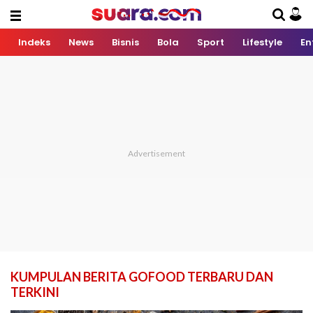
Indeks
News
Bisnis
Bola
Sport
Lifestyle
En
KUMPULAN BERITA GOFOOD TERBARU DAN
TERKINI