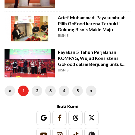
Arief Muhammad: Payakumbuah
Pilih GoFood karena Terbukti
Dukung Bisnis Makin Maju
BISNIS
Rayakan 5 Tahun Perjalanan
KOMPAG, Wujud Konsistensi
GoFood dalam Berjuang untuk
Pertumbuhan UMKM Kuliner
BISNIS
Indonesia
«
1
2
3
4
5
»
Ikuti Kami