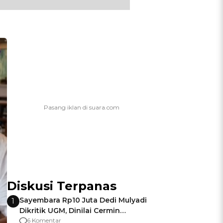
Diskusi Terpanas
Sayembara Rp10 Juta Dedi Mulyadi
1
Dikritik UGM, Dinilai Cermin
Gagalnya Negara Jamin Keamanan
6 Komentar