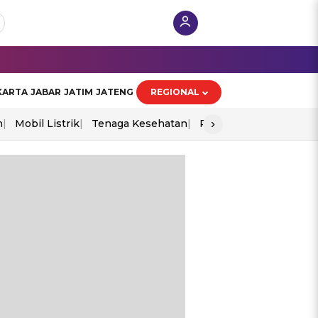
KARTA
JABAR
JATIM
JATENG
REGIONAL
›
n
Mobil Listrik
Tenaga Kesehatan
Perang As-Iran
Ekon