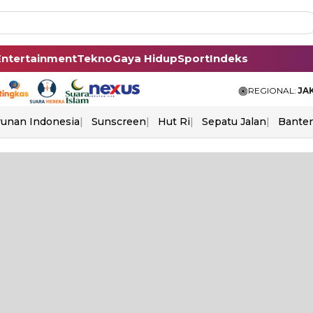
Entertainment
Tekno
Gaya Hidup
Sport
Indeks
REGIONAL:
JA
unan Indonesia
Sunscreen
Hut Ri
Sepatu Jalan
Bante