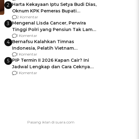
Harta Kekayaan Iptu Setya Budi Dias,
2
Oknum KPK Pemeras Bupati
Pemalang
2 Komentar
Mengenal Lisda Cancer, Perwira
3
Tinggi Polri yang Pensiun Tak Lama
Usai Jadi Brigjen
1 Komentar
Bernafsu Kalahkan Timnas
4
Indonesia, Pelatih Vietnam
Berencana Pakai Jimat di Pakansari
1 Komentar
PIP Termin II 2026 Kapan Cair? Ini
5
Jadwal Lengkap dan Cara Ceknya
agar Dana Tidak Hangus!
1 Komentar