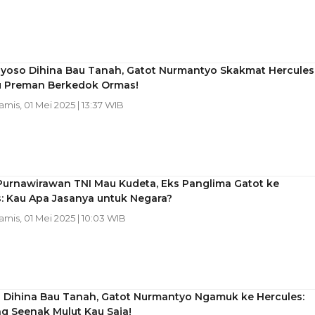
iyoso Dihina Bau Tanah, Gatot Nurmantyo Skakmat Hercules
u Preman Berkedok Ormas!
Kamis, 01 Mei 2025 | 13:37 WIB
Purnawirawan TNI Mau Kudeta, Eks Panglima Gatot ke
: Kau Apa Jasanya untuk Negara?
Kamis, 01 Mei 2025 | 10:03 WIB
o Dihina Bau Tanah, Gatot Nurmantyo Ngamuk ke Hercules:
 Seenak Mulut Kau Saja!