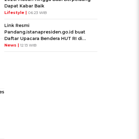
Dapat Kabar Baik
Lifestyle |
06:23 WIB
Link Resmi
Pandang.istanapresiden.go.id buat
Daftar Upacara Bendera HUT RI di
Istana Negara
News |
12:13 WIB
es