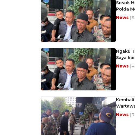
Sosok H
Polda M
News
| S
Ngaku T
Saya ka
News
| 
Kembali 
Wartawa
News
| 