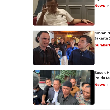
News
| 
Gibran d
Jakarta
Surakar
Sosok H
Polda M
News
| S