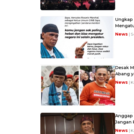
Ungkap A
Mengatu
News
| 
Desak M
Abang y
News
| 
Anggap 
Jangan 
News
| 