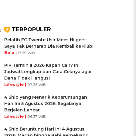
TERPOPULER
:
Pelatih FC Twente Usir Mees Hilgers:
Saya Tak Berharap Dia Kembali ke Klub!
Bola |
17:39 WIB
PIP Termin II 2026 Kapan Cair? Ini
Jadwal Lengkap dan Cara Ceknya agar
Dana Tidak Hangus!
Lifestyle |
07:36 WIB
4 Shio yang Menarik Keberuntungan
Hari Ini 5 Agustus 2026: Segalanya
Berjalan Lancar
Lifestyle |
06:37 WIB
4 Shio Beruntung Hari Ini 4 Agustus
2026: Macan hingga Babi Berpeluang