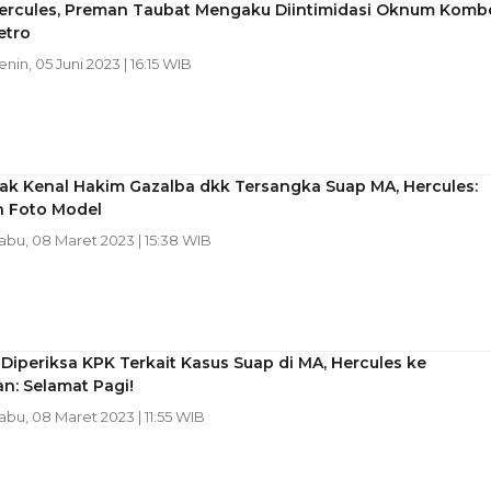
ercules, Preman Taubat Mengaku Diintimidasi Oknum Komb
etro
enin, 05 Juni 2023 | 16:15 WIB
ak Kenal Hakim Gazalba dkk Tersangka Suap MA, Hercules:
n Foto Model
Rabu, 08 Maret 2023 | 15:38 WIB
Diperiksa KPK Terkait Kasus Suap di MA, Hercules ke
n: Selamat Pagi!
Rabu, 08 Maret 2023 | 11:55 WIB