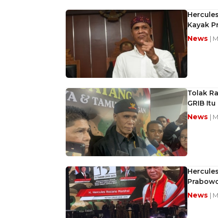
Hercule
Kayak P
News
| 
Tolak Ra
GRIB Itu
News
| 
Hercules
Prabowo 
News
| 