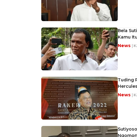
Bela Sut
Kamu It
News
| 
Tuding 
Hercules
News
| 
Sutiyos
Ngomong