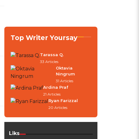
Top Writer Yoursay
Tarassa Q.
33 Articles
Oktavia
Ningrum
31 Articles
Ardina Praf
21 Articles
Ryan Farizzal
20 Articles
Liks