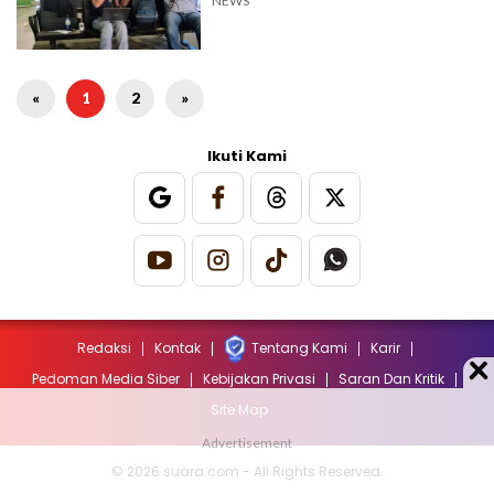
NEWS
«
1
2
»
Ikuti Kami
Redaksi
Kontak
Tentang Kami
Karir
Pedoman Media Siber
Kebijakan Privasi
Saran Dan Kritik
Site Map
© 2026 suara.com - All Rights Reserved.