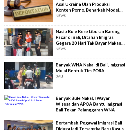
Asal Ukraina Ulah Produksi
Konten Porno, Benarkah Model
Film Dewasa?
NEWS
Nasib Bule Kere Liburan Bareng
Pacar di Bali, Ditahan Imigrasi
Gegara 20 Hari Tak Bayar Makan
dan Hotel
NEWS
Banyak WNA Nakal di Bali, Imigrasi
Mulai Bentuk Tim PORA
BALI
Banyak Bule Nakal, I Wayan
Wisesa dan APOA Bantu Imigrasi
Bali Tekan Pelanggaran WNA
Bertambah, Pegawai Imigrasi Bali
Diduga jadi Tersangka Baru Kasus