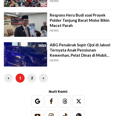
NEWS
Respons Heru Budi soal Proyek
Polder Tanjung Barat Molor Bikin
Macet Parah
NEWS
ABG Penabrak Sopir Ojol di Jaksel
Ternyata Anak Pensiunan
Kemenhan, Pelat Dinas di Mobil
Fortuner Langsung Dicabut!
NEWS
«
1
2
»
Ikuti Kami