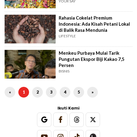
YOUR SAY
Rahasia Cokelat Premium
Indonesia: Ada Kisah Petani Lokal
di Balik Rasa Mendunia
LIFESTYLE
Menkeu Purbaya Mulai Tarik
Pungutan Ekspor Biji Kakao 7,5
Persen
BISNIS
«
1
2
3
4
5
»
Ikuti Kami