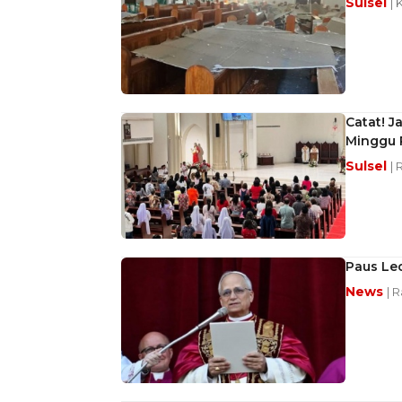
Sulsel
| 
Catat! J
Minggu 
Sulsel
| 
Paus Le
News
| R