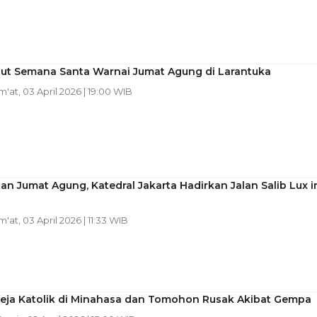
Laut Semana Santa Warnai Jumat Agung di Larantuka
um'at, 03 April 2026 | 19:00 WIB
an Jumat Agung, Katedral Jakarta Hadirkan Jalan Salib Lux i
m'at, 03 April 2026 | 11:33 WIB
reja Katolik di Minahasa dan Tomohon Rusak Akibat Gempa