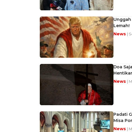
Unggah 
Lemah!
News
| S
Doa Saja
Hentikan
News
| 
Padati G
Misa Pon
News
| 