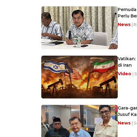
Pemuda K
Perlu Be
News
| 
Vatikan:
di Iran
Video
| 
Gara-ga
Jusuf Ka
News
| S