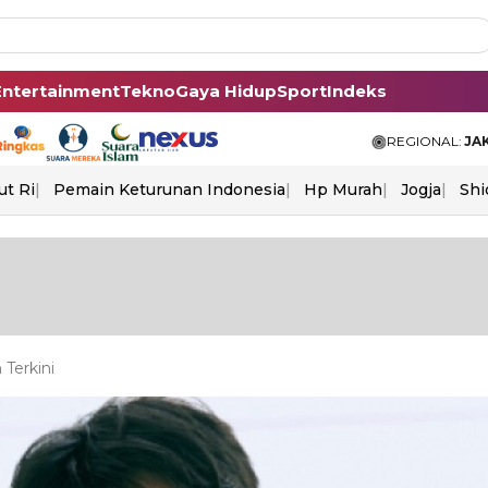
Entertainment
Tekno
Gaya Hidup
Sport
Indeks
REGIONAL:
JA
ut Ri
Pemain Keturunan Indonesia
Hp Murah
Jogja
Shi
Terkini