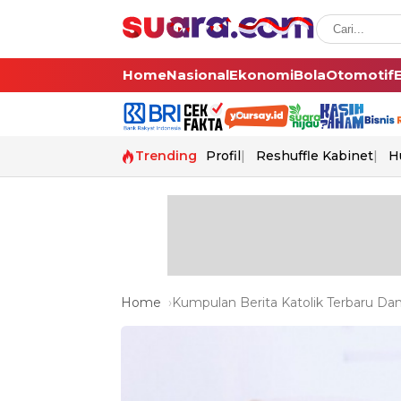
Home
Nasional
Ekonomi
Bola
Otomotif
Trending
Profil
Reshuffle Kabinet
H
Home
Kumpulan Berita Katolik Terbaru Dan 