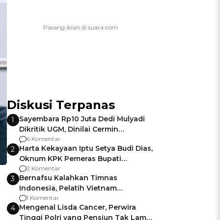
Diskusi Terpanas
Sayembara Rp10 Juta Dedi Mulyadi
1
Dikritik UGM, Dinilai Cermin
Gagalnya Negara Jamin Keamanan
6 Komentar
Harta Kekayaan Iptu Setya Budi Dias,
2
Oknum KPK Pemeras Bupati
Pemalang
2 Komentar
Bernafsu Kalahkan Timnas
3
Indonesia, Pelatih Vietnam
Berencana Pakai Jimat di Pakansari
1 Komentar
Mengenal Lisda Cancer, Perwira
4
Tinggi Polri yang Pensiun Tak Lama