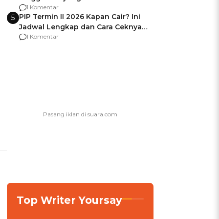
Usai Jadi Brigjen
1 Komentar
PIP Termin II 2026 Kapan Cair? Ini
5
Jadwal Lengkap dan Cara Ceknya
agar Dana Tidak Hangus!
1 Komentar
Top Writer Yoursay