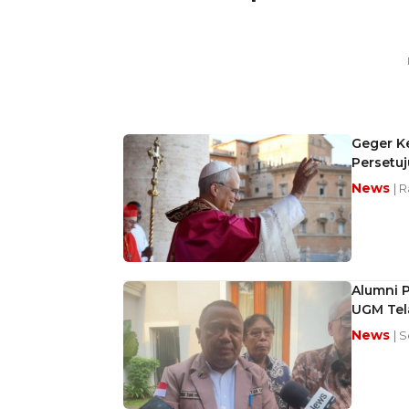
Geger K
Persetuj
News
| R
Alumni P
UGM Tel
News
| 