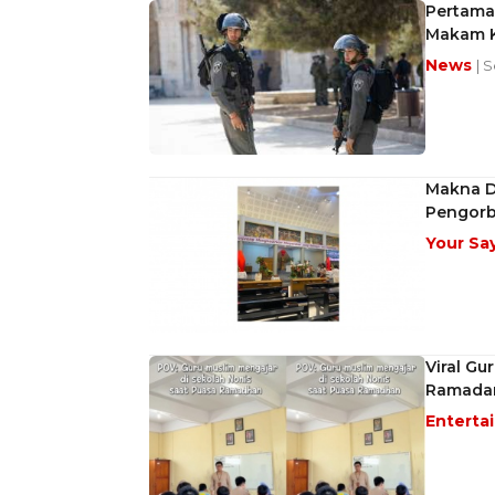
Pertama 
Makam 
News
| 
Makna D
Pengor
Your Sa
Viral Gu
Ramadan
Enterta