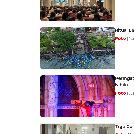
Ritual 
Foto
| J
Peringat
Nihilo
Foto
| Ju
Tiga Ge