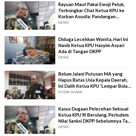
Rayuan Maut Pakai Emoji Peluk,
Terbongkar Chat Ketua KPU ke
Korban Asusila: Pandangan
Pertama Turun ke Hati
NEWS
Diduga Lecehkan Wanita, Hari Ini
Nasib Ketua KPU Hasyim Asyari
Ada di Tangan DKPP
NEWS
Belum Jalani Putusan MA yang
Hapus Batas Usia Kepala Daerah,
Ini Dalih Ketua KPU 'Lempar Bola'
ke Kemenkumham
KOTAK SUARA
Kasus Dugaan Pelecehan Seksual
Ketua KPU RI Berulang, Perludem
Nilai Sanksi DKPP Sebelumnya Tak
Beri Efek Jera
NEWS