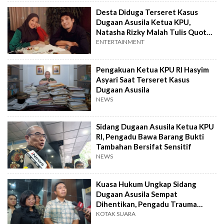
Desta Diduga Terseret Kasus
Dugaan Asusila Ketua KPU,
Natasha Rizky Malah Tulis Quotes
Bijak
ENTERTAINMENT
Pengakuan Ketua KPU RI Hasyim
Asyari Saat Terseret Kasus
Dugaan Asusila
NEWS
Sidang Dugaan Asusila Ketua KPU
RI, Pengadu Bawa Barang Bukti
Tambahan Bersifat Sensitif
NEWS
Kuasa Hukum Ungkap Sidang
Dugaan Asusila Sempat
Dihentikan, Pengadu Trauma
Bertemu Ketua KPU Hasyim
KOTAK SUARA
Asy'ari