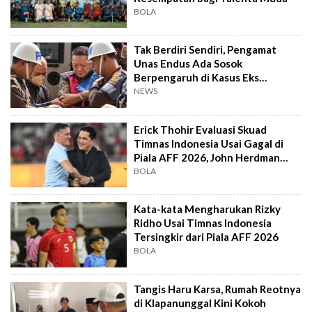
BOLA
Tak Berdiri Sendiri, Pengamat
Unas Endus Ada Sosok
Berpengaruh di Kasus Eks
Jampidsus
NEWS
Erick Thohir Evaluasi Skuad
Timnas Indonesia Usai Gagal di
Piala AFF 2026, John Herdman
Out?
BOLA
Kata-kata Mengharukan Rizky
Ridho Usai Timnas Indonesia
Tersingkir dari Piala AFF 2026
BOLA
Tangis Haru Karsa, Rumah Reotnya
di Klapanunggal Kini Kokoh