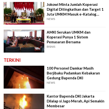
Jokowi Minta Jumlah Koperasi
Digital Ditingkatkan dan Target 1
Juta UMKM Masuk e-Katalog
Tahun Ini
NEWS
AMKI Serukan UMKM dan
Koperasi Punya 1 Sistem
Pemasaran Bersama
BISNIS
TERKINI
100 Personel Damkar Masih
Berjibaku Padamkan Kebakaran
Gedung Bapenda DKI
NEWS
Kantor Bapenda DKI Jakarta
Dilalap si Jago Merah, Api Semakin
Membesar