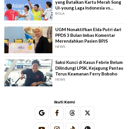
yang Batalkan Kartu Merah Song
Ui-young Laga Indonesia vs
Singapura
BOLA
UGM Nonaktifkan Elda Putri dari
PPDS 3 Bulan Imbas Komentar
Merendahkan Pasien BPJS
NEWS
Saksi Kunci di Kasus Febrie Belum
Dilindungi LPSK, Kejagung Pantau
Terus Keamanan Ferry Boboho
NEWS
Ikuti Kami