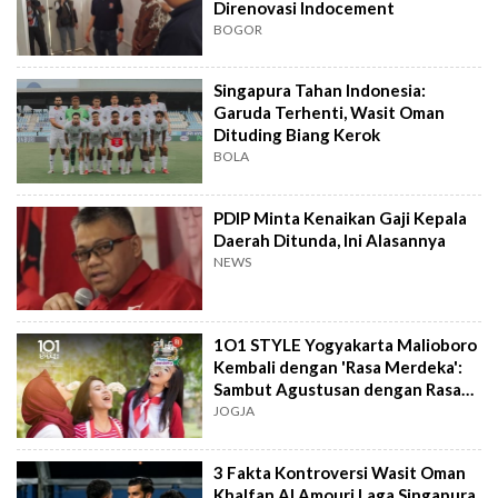
Direnovasi Indocement
BOGOR
Singapura Tahan Indonesia:
Garuda Terhenti, Wasit Oman
Dituding Biang Kerok
BOLA
PDIP Minta Kenaikan Gaji Kepala
Daerah Ditunda, Ini Alasannya
NEWS
1O1 STYLE Yogyakarta Malioboro
Kembali dengan 'Rasa Merdeka':
Sambut Agustusan dengan Rasa
dan Tawa
JOGJA
3 Fakta Kontroversi Wasit Oman
Khalfan Al Amouri Laga Singapura