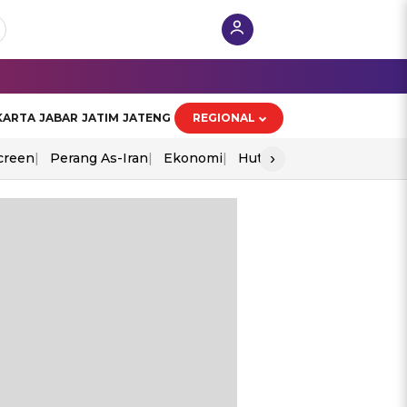
KARTA
JABAR
JATIM
JATENG
REGIONAL
›
creen
Perang As-Iran
Ekonomi
Hut Ri