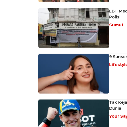
LBH Med
Polisi
Sumut
|
9 Sunscr
Lifestyl
Tak Keja
Dunia
Your Sa