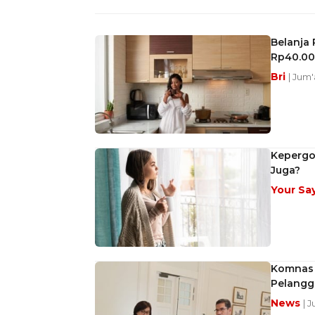
Belanja
Rp40.00
Bri
| Jum'
Kepergo
Juga?
Your Sa
Komnas 
Pelangg
News
| 