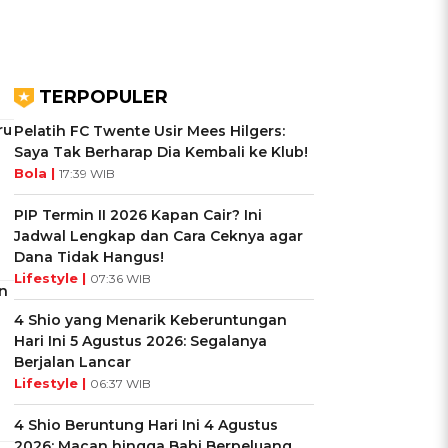
TERPOPULER
ru
Pelatih FC Twente Usir Mees Hilgers:
Saya Tak Berharap Dia Kembali ke Klub!
Bola |
17:39 WIB
PIP Termin II 2026 Kapan Cair? Ini
Jadwal Lengkap dan Cara Ceknya agar
Dana Tidak Hangus!
Lifestyle |
07:36 WIB
n
4 Shio yang Menarik Keberuntungan
Hari Ini 5 Agustus 2026: Segalanya
Berjalan Lancar
Lifestyle |
06:37 WIB
4 Shio Beruntung Hari Ini 4 Agustus
2026: Macan hingga Babi Berpeluang