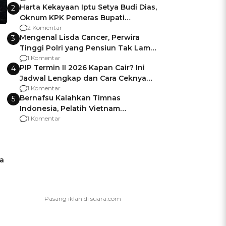
Harta Kekayaan Iptu Setya Budi Dias,
2
Oknum KPK Pemeras Bupati
Pemalang
2 Komentar
Mengenal Lisda Cancer, Perwira
3
Tinggi Polri yang Pensiun Tak Lama
Usai Jadi Brigjen
1 Komentar
PIP Termin II 2026 Kapan Cair? Ini
4
Jadwal Lengkap dan Cara Ceknya
agar Dana Tidak Hangus!
1 Komentar
Bernafsu Kalahkan Timnas
5
Indonesia, Pelatih Vietnam
Berencana Pakai Jimat di Pakansari
1 Komentar
a