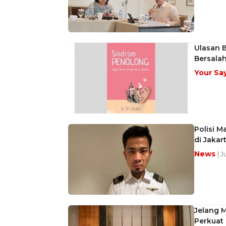
Ulasan 
Bersala
Your Sa
Polisi M
di Jakar
News
| 
Jelang 
Perkuat