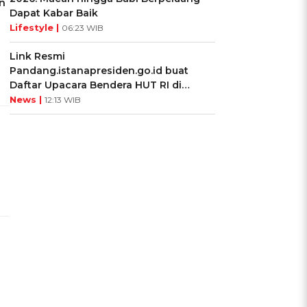
n
Dapat Kabar Baik
Lifestyle |
06:23 WIB
Link Resmi
Pandang.istanapresiden.go.id buat
Daftar Upacara Bendera HUT RI di
Istana Negara
News |
12:13 WIB