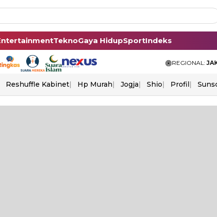
Entertainment
Tekno
Gaya Hidup
Sport
Indeks
REGIONAL:
JA
Reshuffle Kabinet
Hp Murah
Jogja
Shio
Profil
Suns