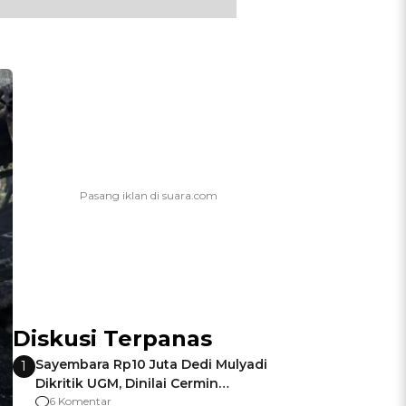
Diskusi Terpanas
Sayembara Rp10 Juta Dedi Mulyadi
1
Dikritik UGM, Dinilai Cermin
Gagalnya Negara Jamin Keamanan
6 Komentar