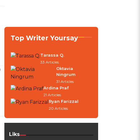
Top Writer Yoursay
Tarassa Q.
33 Articles
Oktavia
a
Ningrum
31 Articles
Ardina Praf
21 Articles
Ryan Farizzal
20 Articles
Liks