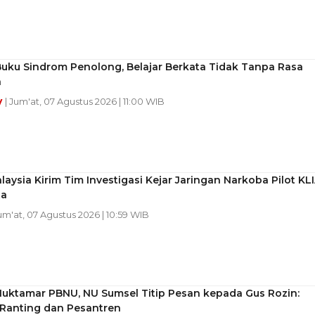
Buku Sindrom Penolong, Belajar Berkata Tidak Tanpa Rasa
h
y
| Jum'at, 07 Agustus 2026 | 11:00 WIB
alaysia Kirim Tim Investigasi Kejar Jaringan Narkoba Pilot KL
ta
Jum'at, 07 Agustus 2026 | 10:59 WIB
Muktamar PBNU, NU Sumsel Titip Pesan kepada Gus Rozin:
 Ranting dan Pesantren