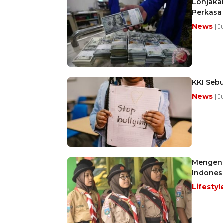
Lonjaka
Perkasa
News
| 
KKI Sebu
News
| 
Mengena
Indones
Lifestyl