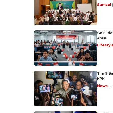
Sumsel
Gokil da
Abis!
Lifestyl
Tim 9 Ba
KPK
News
| 