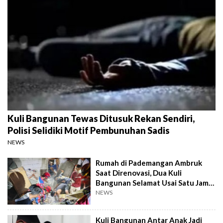
Kuli Bangunan Tewas Ditusuk Rekan Sendiri,
Polisi Selidiki Motif Pembunuhan Sadis
NEWS
Rumah di Pademangan Ambruk
Saat Direnovasi, Dua Kuli
Bangunan Selamat Usai Satu Jam
Terkubur
NEWS
Kuli Bangunan Antar Anak Jadi