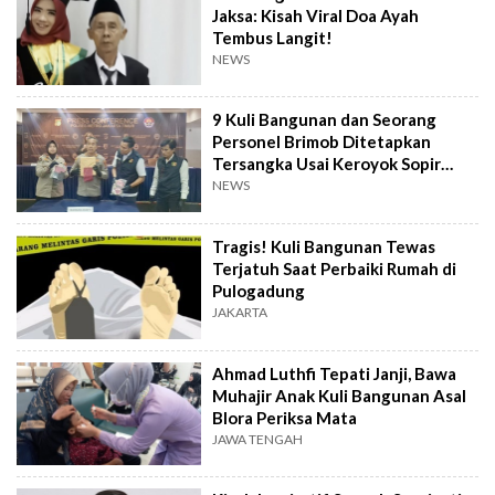
Jaksa: Kisah Viral Doa Ayah
Tembus Langit!
NEWS
9 Kuli Bangunan dan Seorang
Personel Brimob Ditetapkan
Tersangka Usai Keroyok Sopir
AKAP Hingga Tewas di Jaktim
NEWS
Tragis! Kuli Bangunan Tewas
Terjatuh Saat Perbaiki Rumah di
Pulogadung
JAKARTA
Ahmad Luthfi Tepati Janji, Bawa
Muhajir Anak Kuli Bangunan Asal
Blora Periksa Mata
JAWA TENGAH