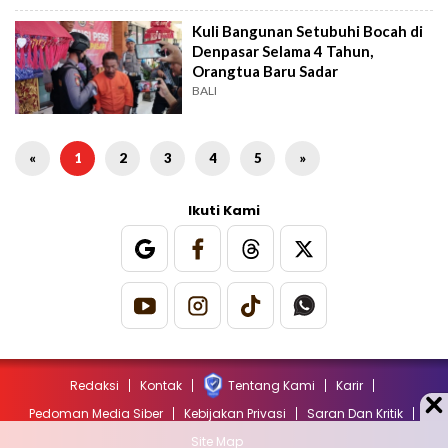
Kuli Bangunan Setubuhi Bocah di
Denpasar Selama 4 Tahun,
Orangtua Baru Sadar
BALI
«
1
2
3
4
5
»
Ikuti Kami
Redaksi
Kontak
Tentang Kami
Karir
Pedoman Media Siber
Kebijakan Privasi
Saran Dan Kritik
Site Map