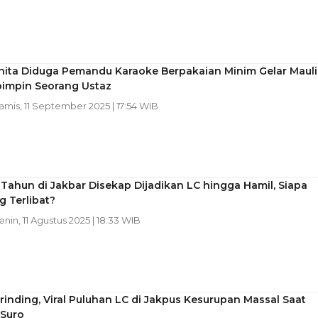
anita Diduga Pemandu Karaoke Berpakaian Minim Gelar Maul
pimpin Seorang Ustaz
Kamis, 11 September 2025 | 17:54 WIB
 Tahun di Jakbar Disekap Dijadikan LC hingga Hamil, Siapa
g Terlibat?
Senin, 11 Agustus 2025 | 18:33 WIB
rinding, Viral Puluhan LC di Jakpus Kesurupan Massal Saat
 Suro