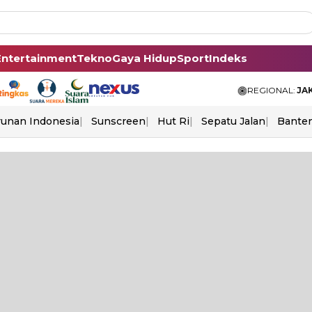
Entertainment
Tekno
Gaya Hidup
Sport
Indeks
REGIONAL:
JA
unan Indonesia
Sunscreen
Hut Ri
Sepatu Jalan
Bante