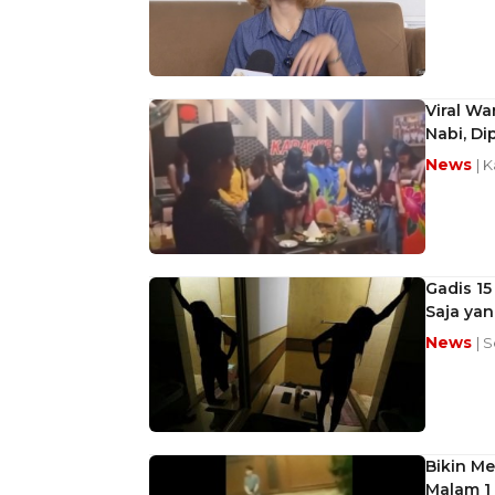
Viral W
Nabi, Di
News
| 
Gadis 15
Saja yan
News
| 
Bikin Me
Malam 1