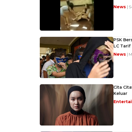
News
| 
PSK Bers
LC Tarif
News
| 
Cita Cit
Keluar
Enterta