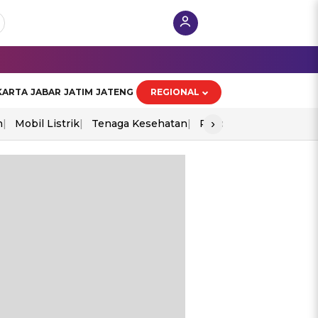
KARTA
JABAR
JATIM
JATENG
REGIONAL
›
n
Mobil Listrik
Tenaga Kesehatan
Piala Aff 2026
Ekono