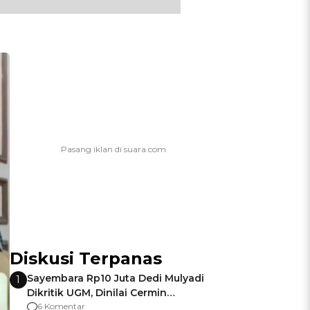
Diskusi Terpanas
Sayembara Rp10 Juta Dedi Mulyadi
1
Dikritik UGM, Dinilai Cermin
Gagalnya Negara Jamin Keamanan
6 Komentar