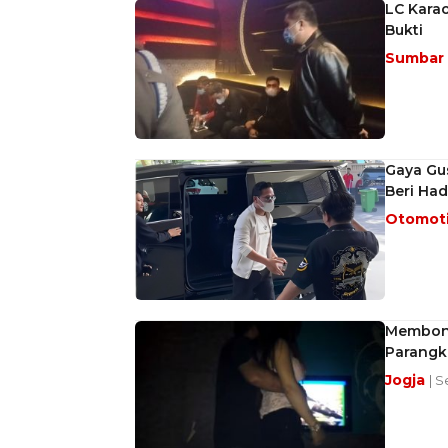
LC Karao
Bukti
Sumbar
Gaya Gu
Beri Ha
Otomot
Membongk
Parangku
Jogja
| S