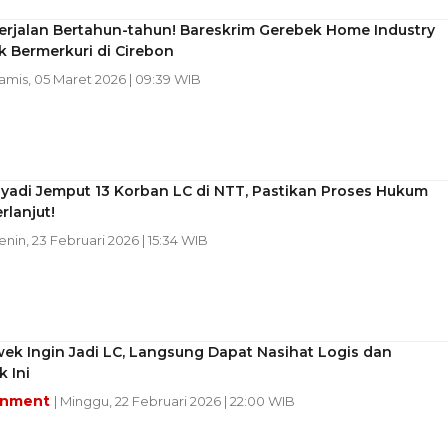
erjalan Bertahun-tahun! Bareskrim Gerebek Home Industry
 Bermerkuri di Cirebon
Kamis, 05 Maret 2026 | 09:39 WIB
yadi Jemput 13 Korban LC di NTT, Pastikan Proses Hukum
rlanjut!
Senin, 23 Februari 2026 | 15:34 WIB
wek Ingin Jadi LC, Langsung Dapat Nasihat Logis dan
 Ini
inment
| Minggu, 22 Februari 2026 | 22:00 WIB