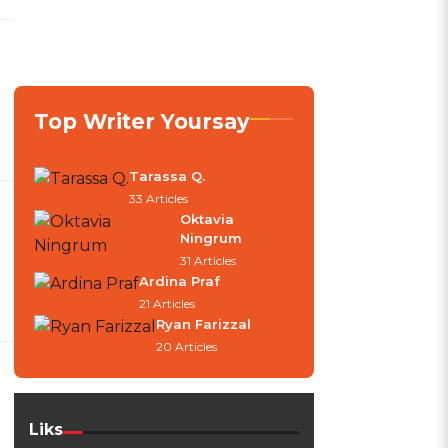
Top Writer Yoursay
Tarassa Q.
33 Articles
Oktavia
Ningrum
31 Articles
Ardina Praf
21 Articles
Ryan Farizzal
20 Articles
Liks