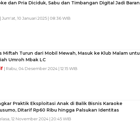
ke dan Pria Diciduk, Sabu dan Timbangan Digital Jadi Bara
| Jum'at, 10 Januari 2025 | 08:36 WIB
s Miftah Turun dari Mobil Mewah, Masuk ke Klub Malam untu
diah Umroh Mbak LC
if
| Rabu, 04 Desember 2024 | 12:15 WIB
ar Praktik Eksploitasi Anak di Balik Bisnis Karaoke
sumo, Ditarif Rp60 Ribu hingga Palsukan Identitas
elasa, 12 November 2024 | 20:45 WIB