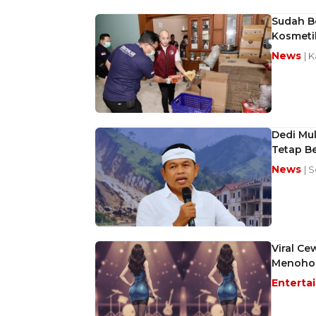
Sudah B
Kosmetik
News
| 
Dedi Mul
Tetap Be
News
| 
Viral Ce
Menohok
Enterta