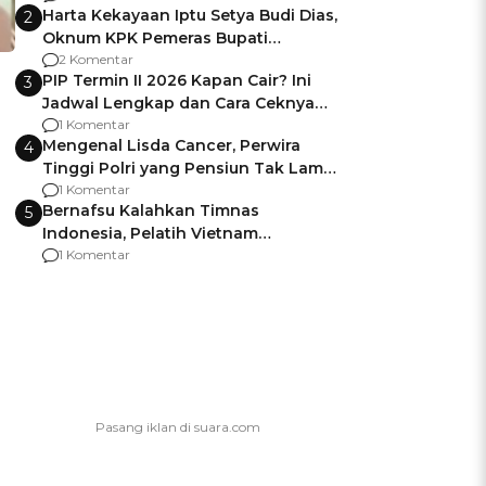
Harta Kekayaan Iptu Setya Budi Dias,
2
Oknum KPK Pemeras Bupati
Pemalang
2 Komentar
PIP Termin II 2026 Kapan Cair? Ini
3
Jadwal Lengkap dan Cara Ceknya
agar Dana Tidak Hangus!
1 Komentar
Mengenal Lisda Cancer, Perwira
4
Tinggi Polri yang Pensiun Tak Lama
Usai Jadi Brigjen
1 Komentar
Bernafsu Kalahkan Timnas
5
Indonesia, Pelatih Vietnam
Berencana Pakai Jimat di Pakansari
1 Komentar