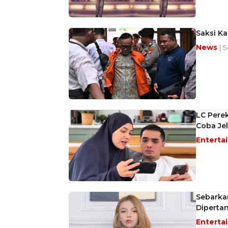
Saksi K
News
| 
LC Perek
Coba Je
Enterta
Sebarkan
Diperta
Enterta