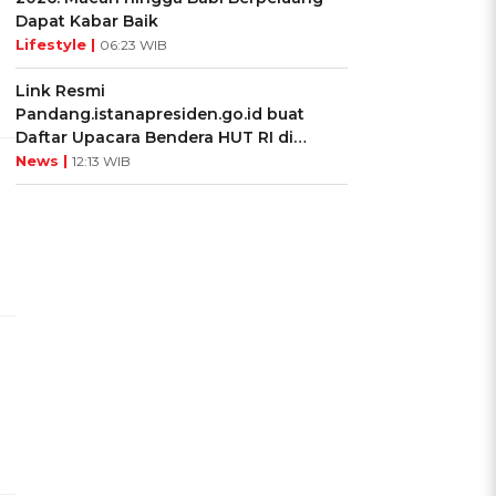
Dapat Kabar Baik
Lifestyle |
06:23 WIB
Link Resmi
Pandang.istanapresiden.go.id buat
Daftar Upacara Bendera HUT RI di
Istana Negara
News |
12:13 WIB