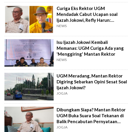
Curiga Eks Rektor UGM
Mendadak Cabut Ucapan soal
Ijazah Jokowi, Refly Harun:
Berbohong atau Diancam?
NEWS
Isu Ijazah Jokowi Kembali
Memanas: UGM Curiga Ada yang
'Menggiring' Mantan Rektor
NEWS
UGM Meradang, Mantan Rektor
Digiring Sebarkan Opini Sesat Soal
Ijazah Jokowi?
JOGJA
Dibungkam Siapa? Mantan Rektor
UGM Buka Suara Soal Tekanan di
Balik Pencabutan Pernyataan
Ijazah Jokowi
JOGJA