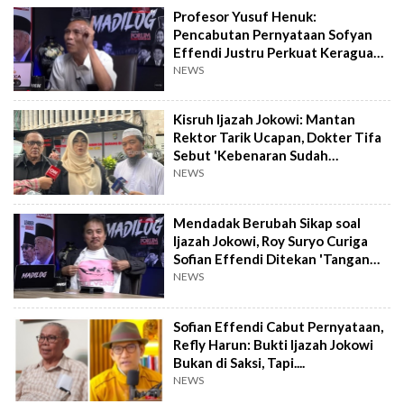
Profesor Yusuf Henuk:
Pencabutan Pernyataan Sofyan
Effendi Justru Perkuat Keraguan
Ijazah Jokowi
NEWS
Kisruh Ijazah Jokowi: Mantan
Rektor Tarik Ucapan, Dokter Tifa
Sebut 'Kebenaran Sudah
Dikumandangkan'
NEWS
Mendadak Berubah Sikap soal
Ijazah Jokowi, Roy Suryo Curiga
Sofian Effendi Ditekan 'Tangan
Jahat'
NEWS
Sofian Effendi Cabut Pernyataan,
Refly Harun: Bukti Ijazah Jokowi
Bukan di Saksi, Tapi....
NEWS