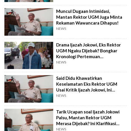
Muncul Dugaan Intimidasi,
Mantan Rektor UGM Juga Minta
Rekaman Wawancara Dihapus!
NEWS
Drama Ijazah Jokowi, Eks Rektor
UGM Ngaku Dijebak? Bongkar
Kronologi Pertemuan
Kontroversial
NEWS
Said Didu Khawatirkan
Keselamatan Eks Rektor UGM
Usai Kritik Ijazah Jokowi, Ini
Jawaban Sofian Effendi
NEWS
Tarik Ucapan soal Ijazah Jokowi
Palsu, Mantan Rektor UGM
Merasa Dijebak? Ini Klarifikasi
Lengkapnya
NEWS