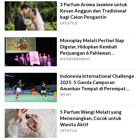
3 Parfum Aroma Jasmine untuk
Kesan Anggun dan Tradisional
bagi Calon Pengantin
LIFESTYLE
Monoplay Melati Pertiwi Siap
Digelar, Hidupkan Kembali
Perjuangan 6 Pahlawan
Perempuan Nusantara
ENTERTAINMENT
Indonesia International Challenge
2025: 5 Ganda Campuran
Amankan Tempat di Perempat
Final
SPORT
5 Parfum Wangi Melati yang
Menenangkan, Cocok untuk
Wanita Aktif
LIFESTYLE