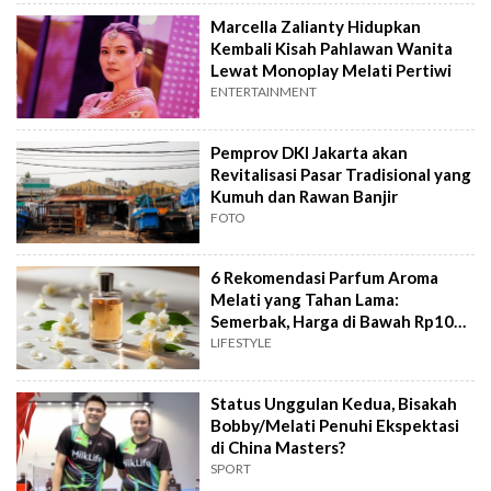
Marcella Zalianty Hidupkan
Kembali Kisah Pahlawan Wanita
Lewat Monoplay Melati Pertiwi
ENTERTAINMENT
Pemprov DKI Jakarta akan
Revitalisasi Pasar Tradisional yang
Kumuh dan Rawan Banjir
FOTO
6 Rekomendasi Parfum Aroma
Melati yang Tahan Lama:
Semerbak, Harga di Bawah Rp100
Ribu
LIFESTYLE
Status Unggulan Kedua, Bisakah
Bobby/Melati Penuhi Ekspektasi
di China Masters?
SPORT