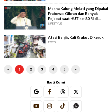
Makna Kalung Melati yang Dipakai
Prabowo, Gibran dan Banyak
Pejabat saat HUT ke-80 RI di
Istana
LIFESTYLE
Atasi Banjir, Kali Krukut Dikeruk
FOTO
«
1
2
3
4
5
»
Ikuti Kami