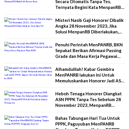
Secara Otomatis Tanpa Tes,
Ternyata Begini Kata MenpanRB
Abdullah Azwar Anas
Misteri Nasib Gaji Honorer Dibalik
Angka 28 November 2023, Jika
Solusi MenpanRB Diberlakukan,
Soal Apa Ya?
Penuhi Perintah MenPANRB, BKN
Sepakat Berikan Afirmasi Passing
Grade dan Masa Kerja Pegawai
Non ASN
Alhamdulilah! Kabar Gembira
MenPANRB lakukan Ini Untuk
Memuluskankan Honorer Jadi ASN
PPPK, Begini Perintah Menteri
Anas ke BKN
Heboh Tenaga Honorer Diangkat
ASN PPPK Tanpa Tes Sebelum 28
November 2023, MenpanRB
Malah Keluarkan Empat Prinsip Ini
Bahas Tabungan Hari Tua Untuk
PPPK, Paguyuban MenPANRB