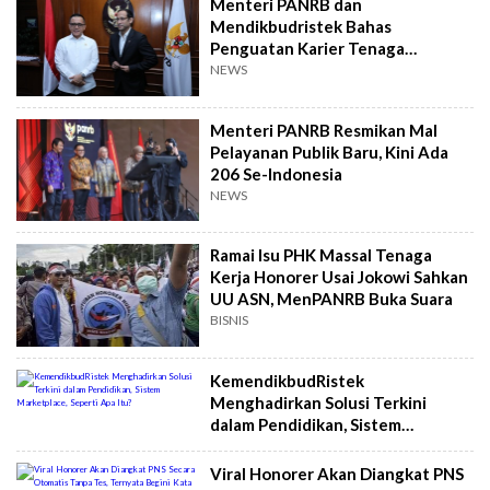
Menteri PANRB dan
Mendikbudristek Bahas
Penguatan Karier Tenaga
Pendidik Indonesia
NEWS
Menteri PANRB Resmikan Mal
Pelayanan Publik Baru, Kini Ada
206 Se-Indonesia
NEWS
Ramai Isu PHK Massal Tenaga
Kerja Honorer Usai Jokowi Sahkan
UU ASN, MenPANRB Buka Suara
BISNIS
KemendikbudRistek
Menghadirkan Solusi Terkini
dalam Pendidikan, Sistem
Marketplace, Seperti Apa Itu?
Viral Honorer Akan Diangkat PNS