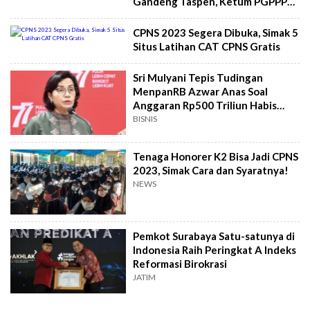
Gandeng Taspen, Ketum PGPPPK
Singgung Soal Ini
CPNS 2023 Segera Dibuka, Simak 5
Situs Latihan CAT CPNS Gratis
Sri Mulyani Tepis Tudingan
MenpanRB Azwar Anas Soal
Anggaran Rp500 Triliun Habis
Buat Rapat dan Studi Banding
BISNIS
Tenaga Honorer K2 Bisa Jadi CPNS
2023, Simak Cara dan Syaratnya!
NEWS
Pemkot Surabaya Satu-satunya di
Indonesia Raih Peringkat A Indeks
Reformasi Birokrasi
JATIM