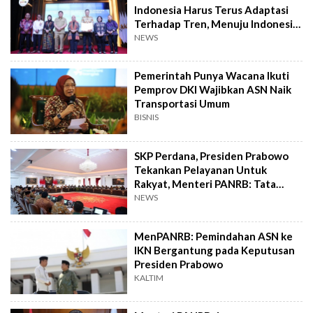
Indonesia Harus Terus Adaptasi
Terhadap Tren, Menuju Indonesia
Emas 2045
NEWS
Pemerintah Punya Wacana Ikuti
Pemprov DKI Wajibkan ASN Naik
Transportasi Umum
BISNIS
SKP Perdana, Presiden Prabowo
Tekankan Pelayanan Untuk
Rakyat, Menteri PANRB: Tata
Kelola Organisasi Kabinet Merah
NEWS
Putih
MenPANRB: Pemindahan ASN ke
IKN Bergantung pada Keputusan
Presiden Prabowo
KALTIM