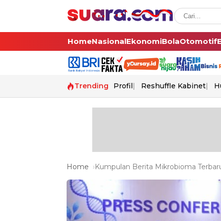
Home
Nasional
Ekonomi
Bola
Otomotif
Trending
Profil
Reshuffle Kabinet
H
Home
Kumpulan Berita Mikrobioma Terbaru