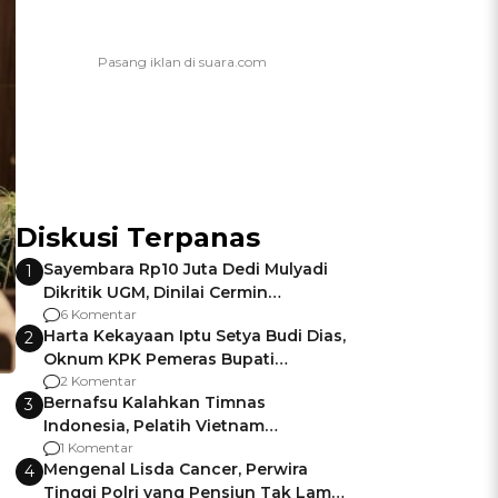
Diskusi Terpanas
Sayembara Rp10 Juta Dedi Mulyadi
1
Dikritik UGM, Dinilai Cermin
Gagalnya Negara Jamin Keamanan
6 Komentar
Harta Kekayaan Iptu Setya Budi Dias,
2
Oknum KPK Pemeras Bupati
Pemalang
2 Komentar
Bernafsu Kalahkan Timnas
3
Indonesia, Pelatih Vietnam
Berencana Pakai Jimat di Pakansari
1 Komentar
Mengenal Lisda Cancer, Perwira
4
Tinggi Polri yang Pensiun Tak Lama