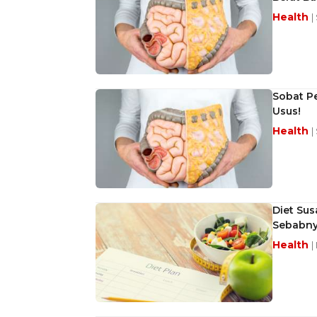
Health
|
Sobat Pe
Usus!
Health
|
Diet Sus
Sebabn
Health
|