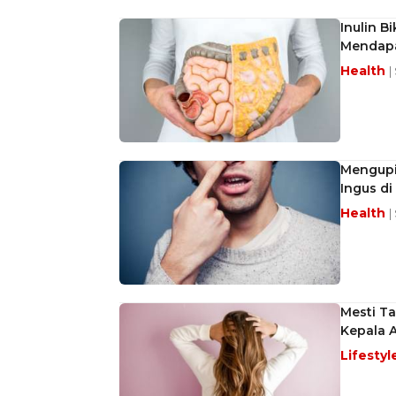
Inulin B
Mendapa
Health
|
Mengupi
Ingus d
Health
|
Mesti T
Kepala 
Lifestyl