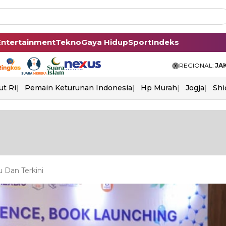
Entertainment
Tekno
Gaya Hidup
Sport
Indeks
REGIONAL:
JA
ut Ri
Pemain Keturunan Indonesia
Hp Murah
Jogja
Shi
 Dan Terkini