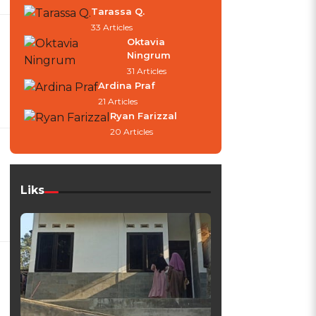
Tarassa Q.
33 Articles
Oktavia
Ningrum
31 Articles
Ardina Praf
21 Articles
Ryan Farizzal
20 Articles
Liks