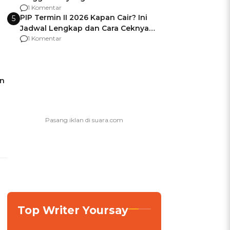
Usai Jadi Brigjen
1 Komentar
PIP Termin II 2026 Kapan Cair? Ini
5
Jadwal Lengkap dan Cara Ceknya
agar Dana Tidak Hangus!
1 Komentar
in
Top Writer Yoursay