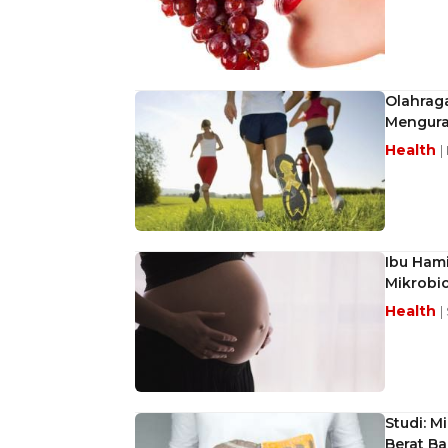
Olahraga
Mengura
Health
|
Ibu Ham
Mikrobi
Health
|
Studi: 
Berat B