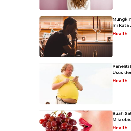
Mungkink
Ini Kata 
Health
|
Penelit
Usus de
Health
|
Buah Sa
Mikrobi
Health
|