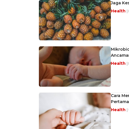
Jaga Kes
Health
|
Mikrobi
Ancaman
Health
|
Cara Men
Pertama
Health
|