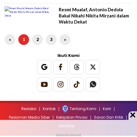
Resmi Mualaf, Antonio Dedola
Bakal Nikahi Nikita Mirzani dalam
Waktu Dekat
«
1
2
3
»
Ikuti Kami
Redaksi
Kontak
Tentang Kami
Karir
Pedoman Media Siber
Kebijakan Privasi
Saran Dan Kritik
Site Map