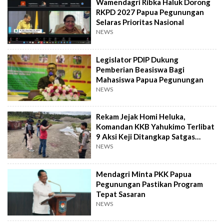
Wamendagri Ribka Haluk Dorong
RKPD 2027 Papua Pegunungan
Selaras Prioritas Nasional
NEWS
Legislator PDIP Dukung
Pemberian Beasiswa Bagi
Mahasiswa Papua Pegunungan
NEWS
Rekam Jejak Homi Heluka,
Komandan KKB Yahukimo Terlibat
9 Aksi Keji Ditangkap Satgas
Damai Cartenz
NEWS
Mendagri Minta PKK Papua
Pegunungan Pastikan Program
Tepat Sasaran
NEWS