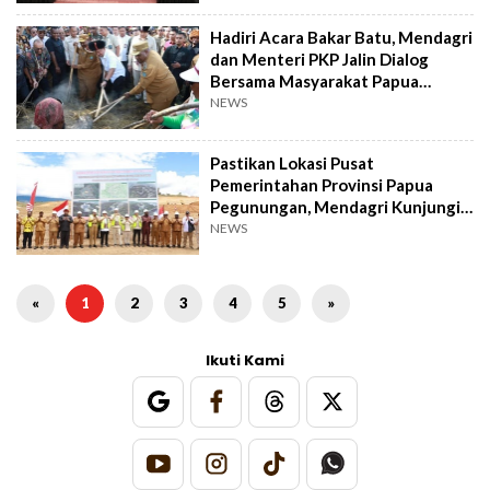
Hadiri Acara Bakar Batu, Mendagri
dan Menteri PKP Jalin Dialog
Bersama Masyarakat Papua
Pegunungan
NEWS
Pastikan Lokasi Pusat
Pemerintahan Provinsi Papua
Pegunungan, Mendagri Kunjungi
Wamena
NEWS
«
1
2
3
4
5
»
Ikuti Kami