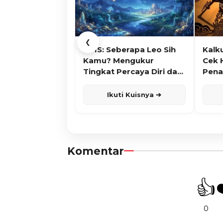
❮
KUIS: Seberapa Leo Sih
Kalk
Kamu? Mengukur
Cek 
Tingkat Percaya Diri dan
Pena
Karisma
Ikuti Kuisnya ➔
Komentar
👍
0