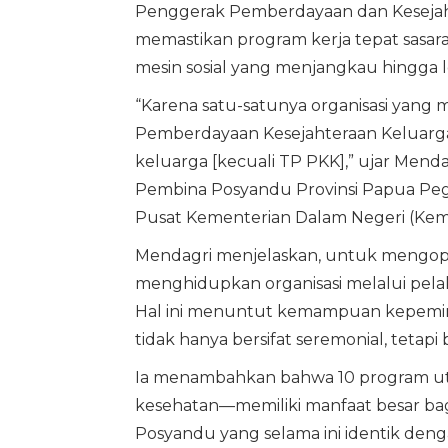
Penggerak Pemberdayaan dan Kesejah
memastikan program kerja tepat sasara
mesin sosial yang menjangkau hingga l
“Karena satu-satunya organisasi yang 
Pemberdayaan Kesejahteraan Keluarga, 
keluarga [kecuali TP PKK],” ujar Mend
Pembina Posyandu Provinsi Papua Peg
Pusat Kementerian Dalam Negeri (Kemen
Mendagri menjelaskan, untuk mengopti
menghidupkan organisasi melalui pelak
Hal ini menuntut kemampuan kepemimp
tidak hanya bersifat seremonial, tetap
Ia menambahkan bahwa 10 program u
kesehatan—memiliki manfaat besar ba
Posyandu yang selama ini identik deng