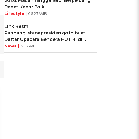
2026: Macan hingga Babi Berpeluang
Dapat Kabar Baik
Lifestyle |
06:23 WIB
Link Resmi
Pandang.istanapresiden.go.id buat
Daftar Upacara Bendera HUT RI di
Istana Negara
News |
12:13 WIB