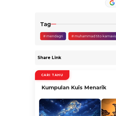
Tag
# mendagri
# muhammad tito karnavi
Share Link
CARI TAHU
Kumpulan Kuis Menarik