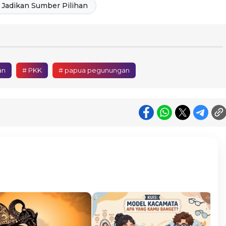
Jadikan Sumber Pilihan
an
# PKK
# papua pegunungan