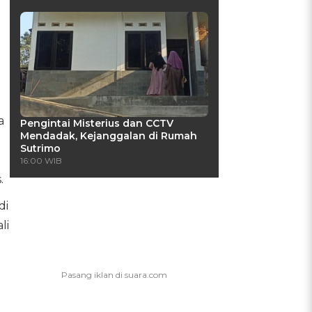
a
Pengintai Misterius dan CCTV
Mendadak, Kejanggalan di Rumah
Sutrimo
16:00 WIB
.
di
li