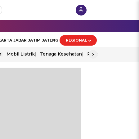
KARTA
JABAR
JATIM
JATENG
REGIONAL
›
n
Mobil Listrik
Tenaga Kesehatan
Piala Aff 2026
Ekono