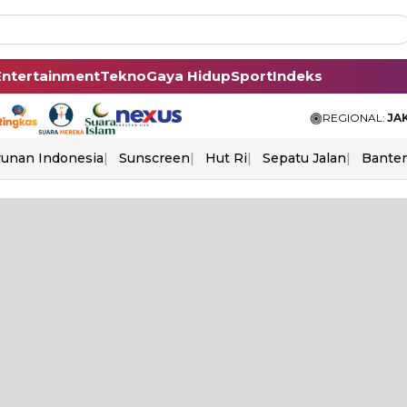
Entertainment
Tekno
Gaya Hidup
Sport
Indeks
REGIONAL:
JA
unan Indonesia
Sunscreen
Hut Ri
Sepatu Jalan
Bante