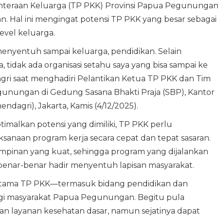
teraan Keluarga (TP PKK) Provinsi Papua Pegununga
n. Hal ini mengingat potensi TP PKK yang besar sebagai
evel keluarga.
menyentuh sampai keluarga, pendidikan. Selain
tidak ada organisasi setahu saya yang bisa sampai ke
agri saat menghadiri Pelantikan Ketua TP PKK dan Tim
unungan di Gedung Sasana Bhakti Praja (SBP), Kantor
dagri), Jakarta, Kamis (4/12/2025).
malkan potensi yang dimiliki, TP PKK perlu
sanaan program kerja secara cepat dan tepat sasaran.
inan yang kuat, sehingga program yang dijalankan
i benar-benar hadir menyentuh lapisan masyarakat.
tama TP PKK—termasuk bidang pendidikan dan
gi masyarakat Papua Pegunungan. Begitu pula
an layanan kesehatan dasar, namun sejatinya dapat