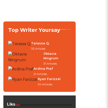
n
Top Writer Yoursay
Tarassa Q.
33 Articles
Oktavia
Ningrum
31 Articles
Ardina Praf
21 Articles
Ryan Farizzal
20 Articles
Liks