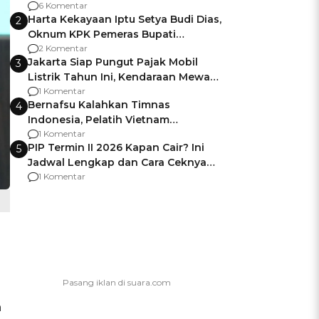
Gagalnya Negara Jamin Keamanan
6 Komentar
Harta Kekayaan Iptu Setya Budi Dias,
2
Oknum KPK Pemeras Bupati
Pemalang
2 Komentar
Jakarta Siap Pungut Pajak Mobil
3
Listrik Tahun Ini, Kendaraan Mewah
Kena hingga 75% PKB
1 Komentar
Bernafsu Kalahkan Timnas
4
Indonesia, Pelatih Vietnam
Berencana Pakai Jimat di Pakansari
1 Komentar
PIP Termin II 2026 Kapan Cair? Ini
5
Jadwal Lengkap dan Cara Ceknya
agar Dana Tidak Hangus!
1 Komentar
m