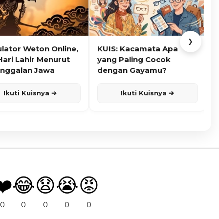
❯
ulator Weton Online,
KUIS: Kacamata Apa
K
Hari Lahir Menurut
yang Paling Cocok
nggalan Jawa
dengan Gayamu?
Ikuti Kuisnya ➔
Ikuti Kuisnya ➔
❤️
😂
😧
😭
😡
0
0
0
0
0