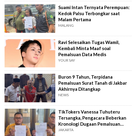
Suami Intan Ternyata Perempuan:
Kedok Palsu Terbongkar saat
Malam Pertama
MALANG
Ravi Selesaikan Tugas Wamil,
Kembali Minta Maaf soal
Pemalsuan Data Medis
YOUR SAY
Buron 9 Tahun, Terpidana
Pemalsuan Surat Tanah di Jakbar
Akhirnya Ditangkap
NEWS
TikTokers Vanessa Tuhuteru
Tersangka, Pengacara Beberkan
Kronologi Dugaan Pemalsuan
Identitas
JAKARTA