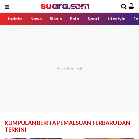
Indeks
News
Bisnis
Bola
Sport
Lifestyle
En
KUMPULAN BERITA PEMALSUAN TERBARU DAN
TERKINI