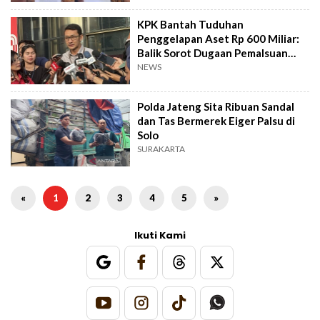
KPK Bantah Tuduhan
Penggelapan Aset Rp 600 Miliar:
Balik Sorot Dugaan Pemalsuan
Dokumen Sitaan
NEWS
Polda Jateng Sita Ribuan Sandal
dan Tas Bermerek Eiger Palsu di
Solo
SURAKARTA
«
1
2
3
4
5
»
Ikuti Kami