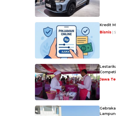
Kredit M
Bisnis
| 
Lestarik
Competit
Jawa T
Gebrakan
Lampun