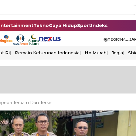
Entertainment
Tekno
Gaya Hidup
Sport
Indeks
REGIONAL:
JA
ut Ri
Pemain Keturunan Indonesia
Hp Murah
Jogja
Shi
epeda Terbaru Dan Terkini