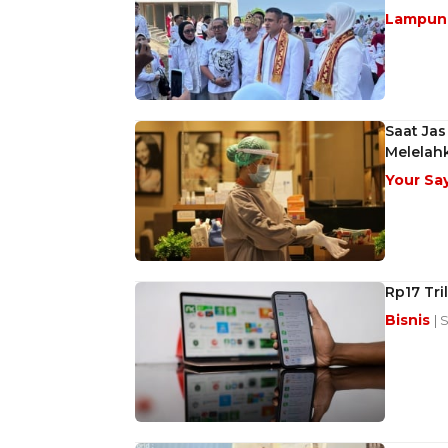
Lampu
Saat Jas
Melelahk
Your Sa
Rp17 Tri
Bisnis
| 