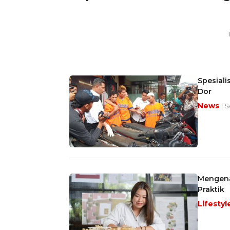
Spesiali
Dor
News
| S
Mengenal
Praktik
Lifestyl