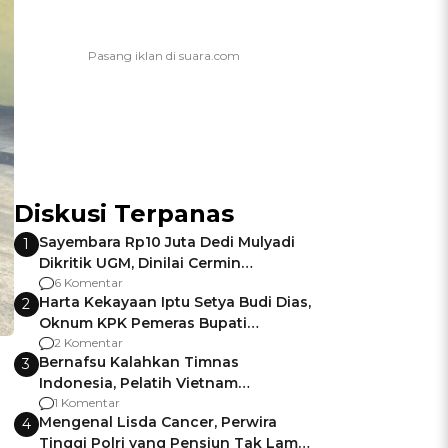
Diskusi Terpanas
Sayembara Rp10 Juta Dedi Mulyadi
1
Dikritik UGM, Dinilai Cermin
Gagalnya Negara Jamin Keamanan
6 Komentar
Harta Kekayaan Iptu Setya Budi Dias,
2
Oknum KPK Pemeras Bupati
Pemalang
2 Komentar
Bernafsu Kalahkan Timnas
3
Indonesia, Pelatih Vietnam
Berencana Pakai Jimat di Pakansari
1 Komentar
Mengenal Lisda Cancer, Perwira
4
Tinggi Polri yang Pensiun Tak Lama