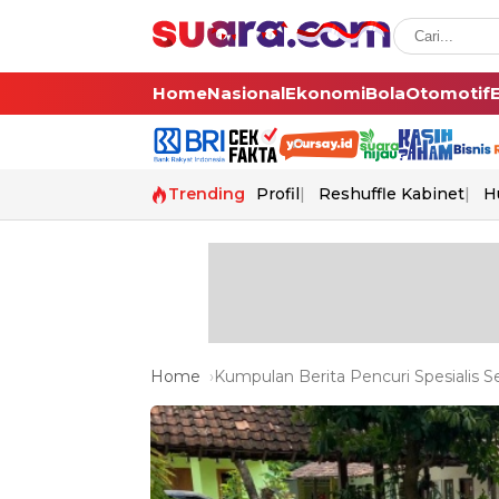
Home
Nasional
Ekonomi
Bola
Otomotif
Trending
Profil
Reshuffle Kabinet
H
Home
Kumpulan Berita Pencuri Spesialis S