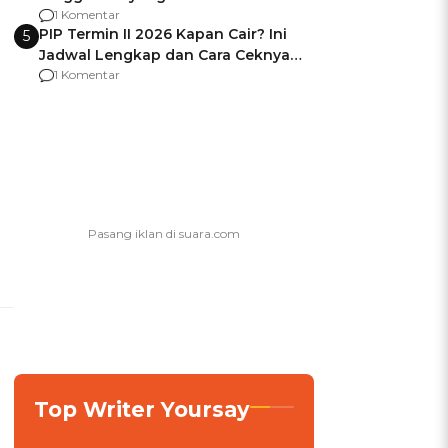
Usai Jadi Brigjen
1 Komentar
PIP Termin II 2026 Kapan Cair? Ini
5
Jadwal Lengkap dan Cara Ceknya
agar Dana Tidak Hangus!
1 Komentar
a
Top Writer Yoursay