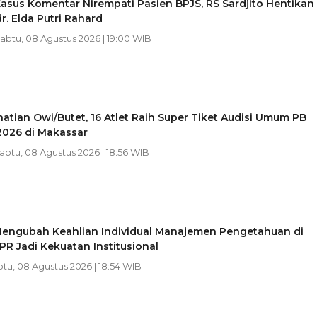
asus Komentar Nirempati Pasien BPJS, RS Sardjito Hentikan
dr. Elda Putri Rahard
Sabtu, 08 Agustus 2026 | 19:00 WIB
hatian Owi/Butet, 16 Atlet Raih Super Tiket Audisi Umum PB
2026 di Makassar
Sabtu, 08 Agustus 2026 | 18:56 WIB
Mengubah Keahlian Individual Manajemen Pengetahuan di
PR Jadi Kekuatan Institusional
btu, 08 Agustus 2026 | 18:54 WIB