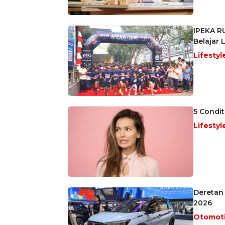
IPEKA R
Belajar
Lifestyl
5 Condit
Lifestyl
Deretan 
2026
Otomot