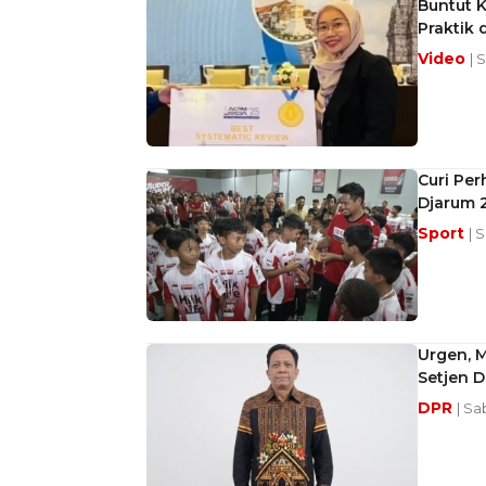
Buntut K
Praktik 
Video
| 
Curi Per
Djarum 
Sport
| 
Urgen, 
Setjen D
DPR
| Sa