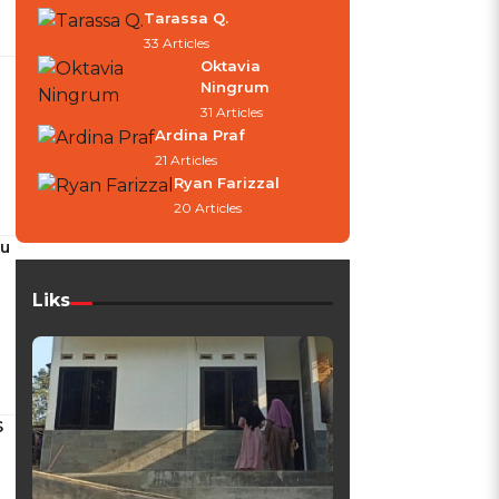
Tarassa Q.
33 Articles
Oktavia
Ningrum
31 Articles
Ardina Praf
21 Articles
Ryan Farizzal
20 Articles
au
Liks
S