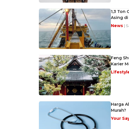
1,3 Ton 
Asing d
News
| 
Feng Sh
Karier Me
Lifestyl
Harga Al
Murah?
Your Sa