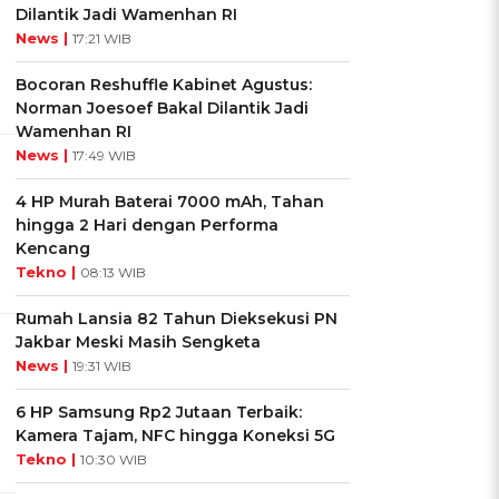
Dilantik Jadi Wamenhan RI
News |
17:21 WIB
Bocoran Reshuffle Kabinet Agustus:
Norman Joesoef Bakal Dilantik Jadi
Wamenhan RI
News |
17:49 WIB
4 HP Murah Baterai 7000 mAh, Tahan
hingga 2 Hari dengan Performa
Kencang
Tekno |
08:13 WIB
Rumah Lansia 82 Tahun Dieksekusi PN
Jakbar Meski Masih Sengketa
News |
19:31 WIB
6 HP Samsung Rp2 Jutaan Terbaik:
Kamera Tajam, NFC hingga Koneksi 5G
Tekno |
10:30 WIB