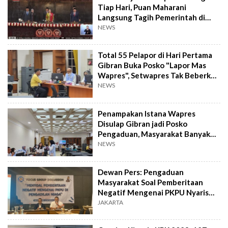
Tiap Hari, Puan Maharani
Langsung Tagih Pemerintah di
Sidang Paripurna
NEWS
Total 55 Pelapor di Hari Pertama
Gibran Buka Posko "Lapor Mas
Wapres", Setwapres Tak Beberkan
Detail Laporan Masyarakat
NEWS
Penampakan Istana Wapres
Disulap Gibran jadi Posko
Pengaduan, Masyarakat Banyak
Adukan soal Apa?
NEWS
Dewan Pers: Pengaduan
Masyarakat Soal Pemberitaan
Negatif Mengenai PKPU Nyaris
Tidak Ada
JAKARTA