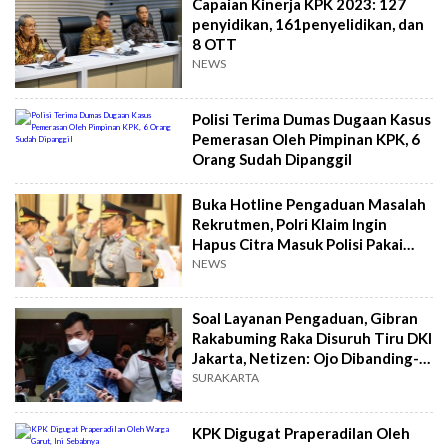
Capaian Kinerja KPK 2023: 127
penyidikan, 161penyelidikan, dan
8 OTT
NEWS
Polisi Terima Dumas Dugaan Kasus
Pemerasan Oleh Pimpinan KPK, 6
Orang Sudah Dipanggil
Buka Hotline Pengaduan Masalah
Rekrutmen, Polri Klaim Ingin
Hapus Citra Masuk Polisi Pakai
Uang Ratusan Juta
NEWS
Soal Layanan Pengaduan, Gibran
Rakabuming Raka Disuruh Tiru DKI
Jakarta, Netizen: Ojo Dibanding-
bandingke
SURAKARTA
KPK Digugat Praperadilan Oleh