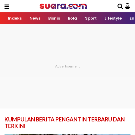
Indeks
News
Bisnis
Bola
Sport
Lifestyle
En
KUMPULAN BERITA PENGANTIN TERBARU DAN
TERKINI