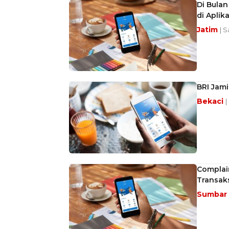
Di Bula
di Aplik
Jatim
| S
BRI Jam
Bekaci
|
Complain
Transaks
Sumbar