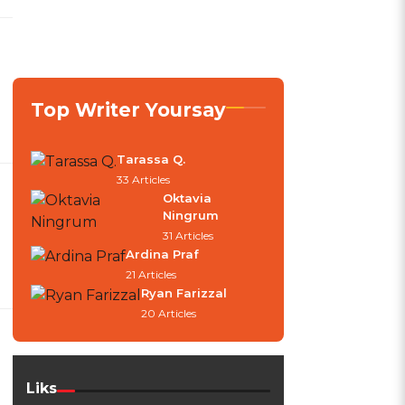
0
Top Writer Yoursay
Tarassa Q.
33 Articles
Oktavia
Ningrum
31 Articles
Ardina Praf
21 Articles
Ryan Farizzal
20 Articles
Liks