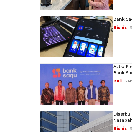
Bank Sa
Bisnis
| 
Astra F
Bank Sa
Bali
| Se
Diserbu 
Nasaba
Bisnis
| 