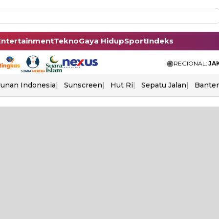
Entertainment
Tekno
Gaya Hidup
Sport
Indeks
REGIONAL:
JA
unan Indonesia
Sunscreen
Hut Ri
Sepatu Jalan
Bante