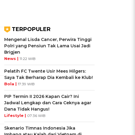
TERPOPULER
Mengenal Lisda Cancer, Perwira Tinggi
Polri yang Pensiun Tak Lama Usai Jadi
Brigjen
News |
11:22 WIB
Pelatih FC Twente Usir Mees Hilgers:
Saya Tak Berharap Dia Kembali ke Klub!
Bola |
17:39 WIB
PIP Termin II 2026 Kapan Cair? Ini
Jadwal Lengkap dan Cara Ceknya agar
Dana Tidak Hangus!
Lifestyle |
07:36 WIB
Skenario Timnas Indonesia Jika
Imbang atau Kalah dari Vietnam di