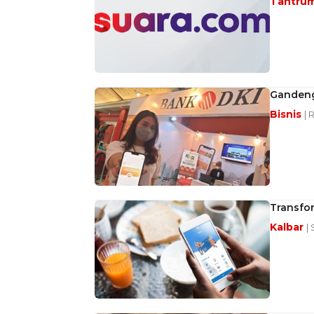
Tantru
Gandeng
Bisnis
| 
Transfor
Kalbar
|