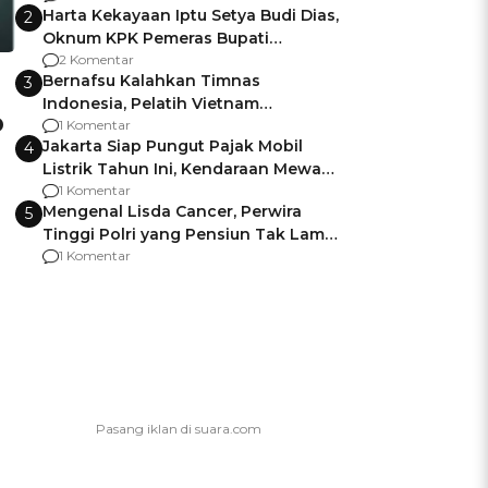
Harta Kekayaan Iptu Setya Budi Dias,
2
Oknum KPK Pemeras Bupati
Pemalang
2 Komentar
Bernafsu Kalahkan Timnas
3
Indonesia, Pelatih Vietnam
p
Berencana Pakai Jimat di Pakansari
1 Komentar
Jakarta Siap Pungut Pajak Mobil
4
Listrik Tahun Ini, Kendaraan Mewah
Kena hingga 75% PKB
1 Komentar
Mengenal Lisda Cancer, Perwira
5
Tinggi Polri yang Pensiun Tak Lama
Usai Jadi Brigjen
1 Komentar