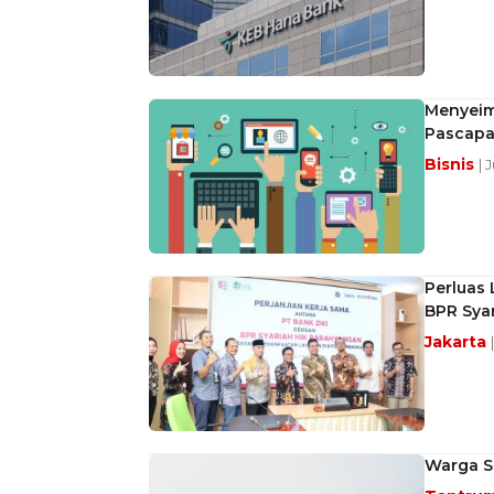
Menyeim
Pascapa
Bisnis
| 
Perluas 
BPR Sya
Jakarta
Warga Su