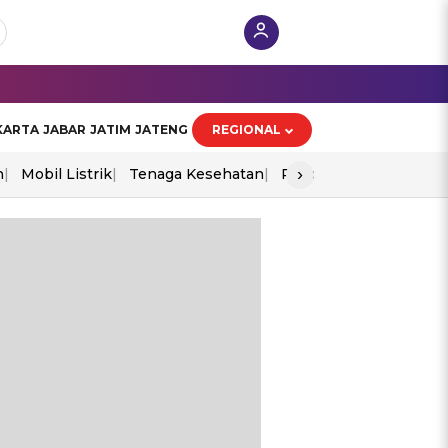
KARTA
JABAR
JATIM
JATENG
REGIONAL
›
n
Mobil Listrik
Tenaga Kesehatan
Piala Aff 2026
Ekono