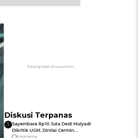
Diskusi Terpanas
Sayembara Rp10 Juta Dedi Mulyadi
1
Dikritik UGM, Dinilai Cermin
Gagalnya Negara Jamin Keamanan
6 Komentar