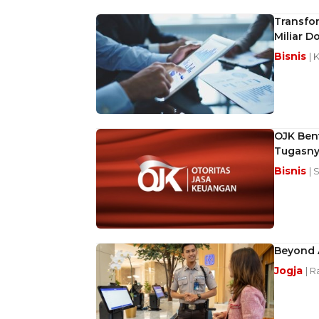
Transfor
Miliar D
Bisnis
| 
OJK Bent
Tugasny
Bisnis
| 
Beyond A
Jogja
| 