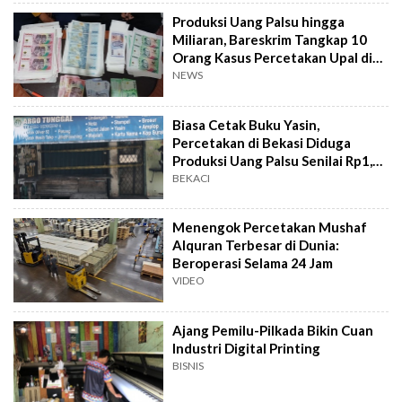
Produksi Uang Palsu hingga
Miliaran, Bareskrim Tangkap 10
Orang Kasus Percetakan Upal di
Bekasi
NEWS
Biasa Cetak Buku Yasin,
Percetakan di Bekasi Diduga
Produksi Uang Palsu Senilai Rp1,2
M
BEKACI
Menengok Percetakan Mushaf
Alquran Terbesar di Dunia:
Beroperasi Selama 24 Jam
VIDEO
Ajang Pemilu-Pilkada Bikin Cuan
Industri Digital Printing
BISNIS