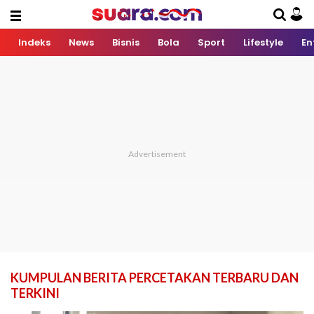
Indeks
News
Bisnis
Bola
Sport
Lifestyle
En
KUMPULAN BERITA PERCETAKAN TERBARU DAN
TERKINI