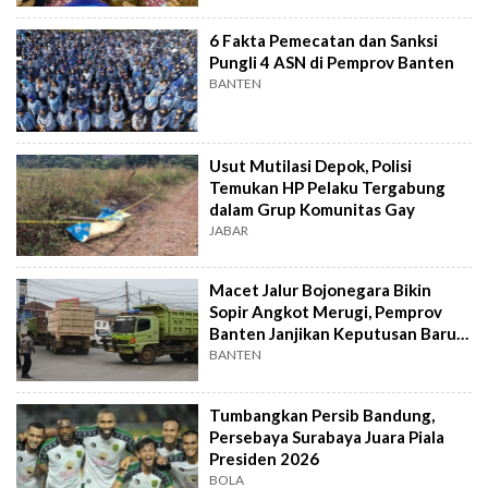
6 Fakta Pemecatan dan Sanksi
Pungli 4 ASN di Pemprov Banten
BANTEN
Usut Mutilasi Depok, Polisi
Temukan HP Pelaku Tergabung
dalam Grup Komunitas Gay
JABAR
Macet Jalur Bojonegara Bikin
Sopir Angkot Merugi, Pemprov
Banten Janjikan Keputusan Baru 4
Hari Lagi
BANTEN
Tumbangkan Persib Bandung,
Persebaya Surabaya Juara Piala
Presiden 2026
BOLA