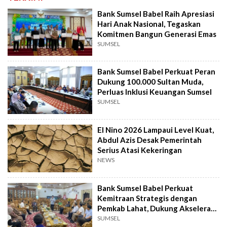
Bank Sumsel Babel Raih Apresiasi
Hari Anak Nasional, Tegaskan
Komitmen Bangun Generasi Emas
SUMSEL
Bank Sumsel Babel Perkuat Peran
Dukung 100.000 Sultan Muda,
Perluas Inklusi Keuangan Sumsel
SUMSEL
El Nino 2026 Lampaui Level Kuat,
Abdul Azis Desak Pemerintah
Serius Atasi Kekeringan
NEWS
Bank Sumsel Babel Perkuat
Kemitraan Strategis dengan
Pemkab Lahat, Dukung Akselerasi
Ekonomi Daerah
SUMSEL