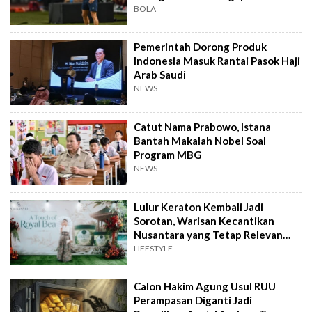
BOLA
Pemerintah Dorong Produk
Indonesia Masuk Rantai Pasok Haji
Arab Saudi
NEWS
Catut Nama Prabowo, Istana
Bantah Makalah Nobel Soal
Program MBG
NEWS
Lulur Keraton Kembali Jadi
Sorotan, Warisan Kecantikan
Nusantara yang Tetap Relevan
hingga Kini
LIFESTYLE
Calon Hakim Agung Usul RUU
Perampasan Diganti Jadi