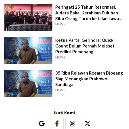
Peringati 25 Tahun Reformasi,
Aldera Bakal Kerahkan Puluhan
Ribu Orang Turun ke Jalan Lawan
Jabatan Presiden 3 Periode
NEWS
Ketua Partai Gerindra: Quick
Count Belum Pernah Meleset
Prediksi Pemenang
NEWS
35 Ribu Relawan Roemah Djoeang
Siap Menangkan Prabowo-
Sandiaga
NEWS
Ikuti Kami