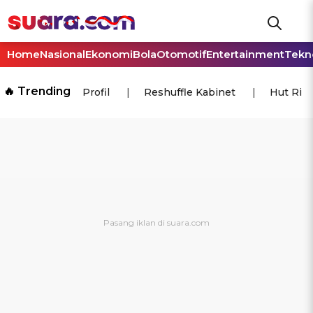
Home
Nasional
Ekonomi
Bola
Otomotif
Entertainment
Tekn
🔥 Trending
Profil
Reshuffle Kabinet
Hut Ri