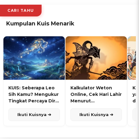
CARI TAHU
Kumpulan Kuis Menarik
KUIS: Seberapa Leo
Kalkulator Weton
KU
Sih Kamu? Mengukur
Online, Cek Hari Lahir
ya
Tingkat Percaya Diri
Menurut
de
dan Karisma
Penanggalan Jawa
Ikuti Kuisnya ➔
Ikuti Kuisnya ➔