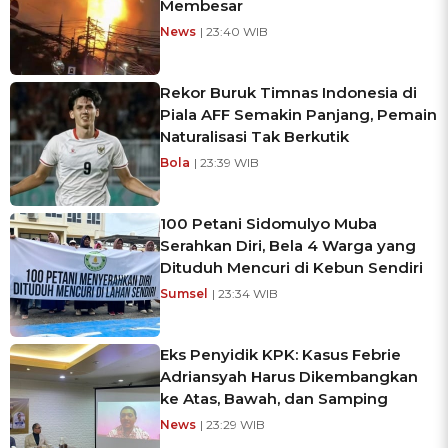
Membesar
News
| 23:40 WIB
Rekor Buruk Timnas Indonesia di
Piala AFF Semakin Panjang, Pemain
Naturalisasi Tak Berkutik
Bola
| 23:39 WIB
100 Petani Sidomulyo Muba
Serahkan Diri, Bela 4 Warga yang
Dituduh Mencuri di Kebun Sendiri
Sumsel
| 23:34 WIB
Eks Penyidik KPK: Kasus Febrie
Adriansyah Harus Dikembangkan
ke Atas, Bawah, dan Samping
News
| 23:29 WIB