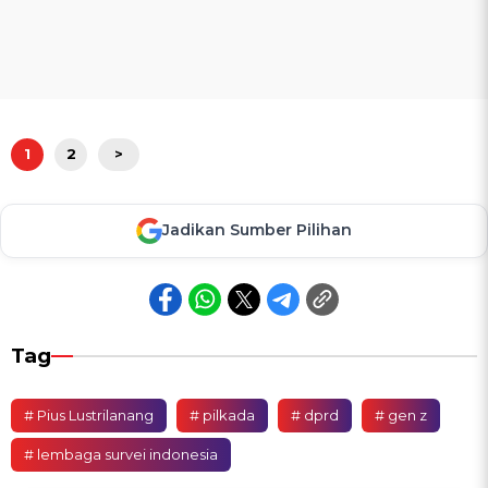
1
2
>
Jadikan Sumber Pilihan
Tag
# Pius Lustrilanang
# pilkada
# dprd
# gen z
# lembaga survei indonesia