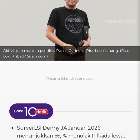
Aktivis dan mantan politikus Partai Gerindra, Pius Lustrilanang. (Foto
dok. Pribadi/ Suara.com)
Survei LSI Denny JA Januari 2026
menunjukkan 66,1% menolak Pilkada lewat