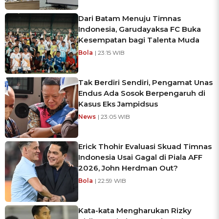
Dari Batam Menuju Timnas
Indonesia, Garudayaksa FC Buka
Kesempatan bagi Talenta Muda
Bola
| 23:15 WIB
Tak Berdiri Sendiri, Pengamat Unas
Endus Ada Sosok Berpengaruh di
Kasus Eks Jampidsus
News
| 23:05 WIB
Erick Thohir Evaluasi Skuad Timnas
Indonesia Usai Gagal di Piala AFF
2026, John Herdman Out?
Bola
| 22:59 WIB
Kata-kata Mengharukan Rizky