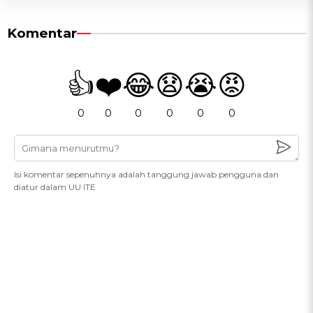
Komentar
👍
❤️
😂
😧
😭
😡
0
0
0
0
0
0
Isi komentar sepenuhnya adalah tanggung jawab pengguna dan
diatur dalam UU ITE