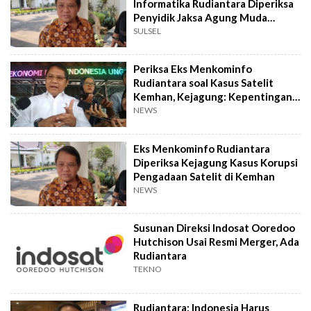
Informatika Rudiantara Diperiksa
Penyidik Jaksa Agung Muda
Tindak Pidana Khusus
SULSEL
Periksa Eks Menkominfo
Rudiantara soal Kasus Satelit
Kemhan, Kejagung: Kepentingan
Penyelidikan
NEWS
Eks Menkominfo Rudiantara
Diperiksa Kejagung Kasus Korupsi
Pengadaan Satelit di Kemhan
NEWS
Susunan Direksi Indosat Ooredoo
Hutchison Usai Resmi Merger, Ada
Rudiantara
TEKNO
Rudiantara: Indonesia Harus