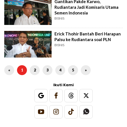
Gantikan Pakde Karwo,
Rudiantara Jadi Komisaris Utama
Semen Indonesia
BISNIS
Erick Thohir Bantah Beri Harapan
Palsu ke Rudiantara soal PLN
BISNIS
«
1
2
3
4
5
»
Ikuti Kami